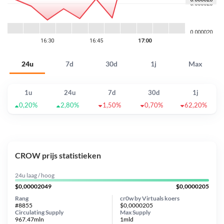
24u
7d
30d
1j
Max
1u
24u
7d
30d
1j
0,20%
2,80%
1,50%
0,70%
62,20%
CROW prijs statistieken
24u laag / hoog
$0,00002049
$0,0000205
Rang
cr0w by Virtuals koers
#8855
$0,0000205
Circulating Supply
Max Supply
967.47mln
1mld