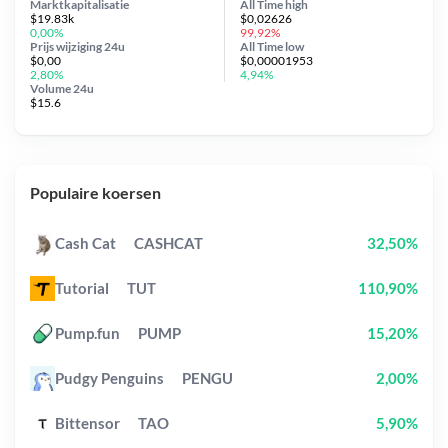
Marktkapitalisatie
All Time
high
$19.83k
$0,02626
0,00%
99,92%
Prijs wijziging
24u
All Time
low
$0,00
$0,00001953
2,80%
4,94%
Volume 24u
$15.6
Populaire koersen
Cash Cat
CASHCAT
32,50%
Tutorial
TUT
110,90%
Pump.fun
PUMP
15,20%
Pudgy Penguins
PENGU
2,00%
Bittensor
TAO
5,90%