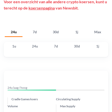
Voor een overzicht van alle andere crypto koersen, kunt u
terecht op de
koersenpagina
van Newsbit.
24u
7d
30d
1j
Max
1u
24u
7d
30d
1j
24u laag / hoog
Cradle Games koers
Circulating Supply
Volume
Max Supply