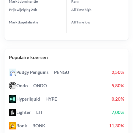
Markt dominantie
Rang
Prijs wijziging
24h
All Time
high
Marktkapitalisatie
All Time
low
Populaire koersen
Pudgy Penguins
PENGU
2,50%
Ondo
ONDO
5,80%
Hyperliquid
HYPE
0,20%
Lighter
LIT
7,00%
Bonk
BONK
11,30%