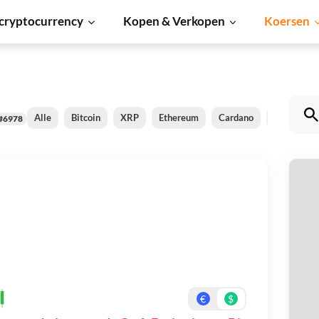
cryptocurrency
Kopen & Verkopen
Koersen
Alle
Bitcoin
XRP
Ethereum
Cardano
Shiba Inu
#6978
Cr
Be
On
€
$