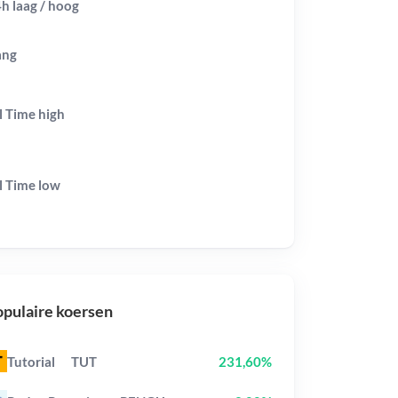
h laag / hoog
ang
l Time
high
l Time
low
pulaire koersen
Tutorial
TUT
231,60%