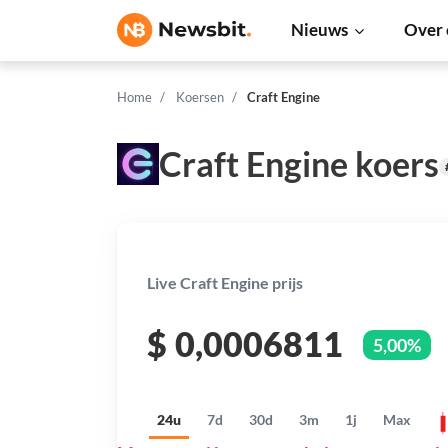
Nieuws
Over 
Home
Koersen
Craft Engine
Craft Engine koers
Live Craft Engine prijs
$
0,0006811
5,00%
24u
7d
30d
3m
1j
Max