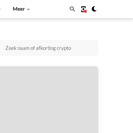
Meer
Dogecoin
Solana
BNB
aft Engine kopen
taal met
$
tvang