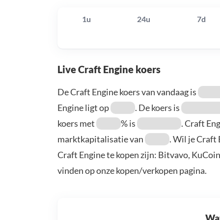
1u
24u
7d
Live Craft Engine koers
De Craft Engine koers van vandaag is
Engine ligt op
. De koers is
koers met
% is
. Craft E
marktkapitalisatie van
. Wil je Craf
Craft Engine te kopen zijn: Bitvavo, KuCoi
vinden op onze kopen/verkopen pagina.
Wat 