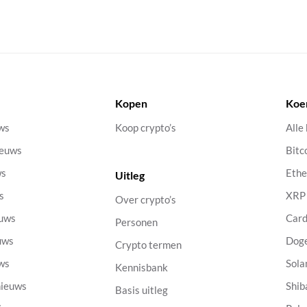
Kopen
Koe
uws
Koop crypto’s
Alle
ieuws
Bitc
ws
Eth
Uitleg
s
XRP
Over crypto’s
euws
Car
Personen
uws
Dog
Crypto termen
uws
Sola
Kennisbank
nieuws
Shib
Basis uitleg