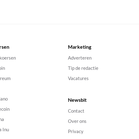
rsen
Marketing
 koersen
Adverteren
oin
Tip de redactie
ereum
Vacatures
dano
Newsbit
ecoin
Contact
na
Over ons
a Inu
Privacy