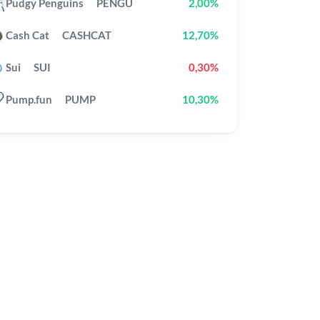
Pudgy Penguins
PENGU
2,00%
Cash Cat
CASHCAT
12,70%
Sui
SUI
0,30%
Pump.fun
PUMP
10,30%