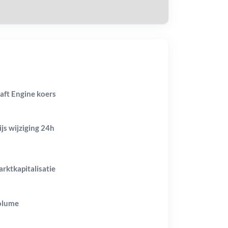
aft Engine koers
ijs wijziging
24h
rktkapitalisatie
olume