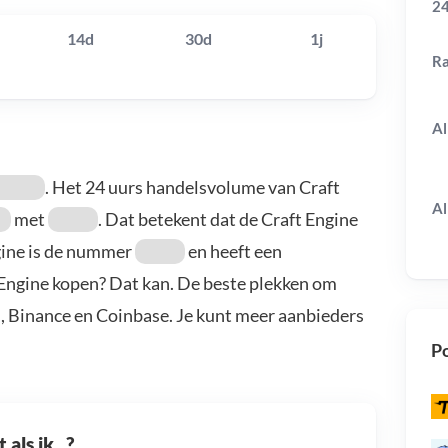
24
14d
30d
1j
R
Al
. Het 24 uurs handelsvolume van Craft
Al
met
. Dat betekent dat de Craft Engine
ngine is de nummer
en heeft een
t Engine kopen? Dat kan. De beste plekken om
n, Binance en Coinbase. Je kunt meer aanbieders
Po
als ik...?