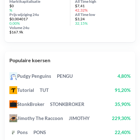
Marktkapitalisatie
All Time
high
$0
$7,41
%
42,32%
Prijs wijziging
24u
All Time
low
$0,004017
$3,24
0,00%
32,15%
Volume 24u
$167.9k
Populaire koersen
Pudgy Penguins
PENGU
4,80%
Tutorial
TUT
91,20%
StonkBroker
STONKBROKER
35,90%
Jimothy The Raccoon
JIMOTHY
229,30%
Pons
PONS
22,40%