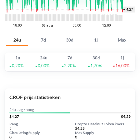
24u
7d
30d
1j
Max
1u
24u
7d
30d
1j
0,20%
0,00%
2,20%
1,70%
16,00%
CROF prijs statistieken
24u laag / hoog
$4,27
$4,29
Rang
Cropto Hazelnut Token koers
#
$4,28
Circulating Supply
Max Supply
0
0