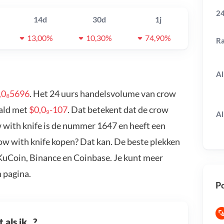
24
14d
30d
1j
13,00%
10,30%
74,90%
R
Al
,0₈5696
. Het 24 uurs handelsvolume van crow
aald met
$0,0₉-107
. Dat betekent dat de crow
Al
w with knife is de nummer 1647 en heeft een
row with knife kopen? Dat kan. De beste plekken
 KuCoin, Binance en Coinbase. Je kunt meer
 pagina.
Po
als ik...?