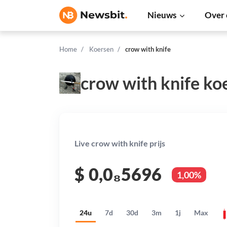
Nieuws
Over 
Home
Koersen
crow with knife
crow with knife ko
Live crow with knife prijs
$
0,0₈5696
1,00%
24u
7d
30d
3m
1j
Max