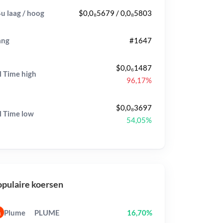
u laag / hoog
$0,0₈5679 / 0,0₈5803
ang
#1647
$0,0₆1487
l Time
high
96,17%
$0,0₈3697
l Time
low
54,05%
pulaire koersen
Plume
PLUME
16,70%