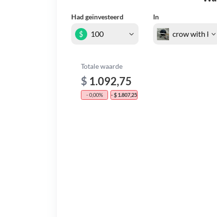
Had geïnvesteerd
In
$
Totale waarde
$
1.092,75
- 0,00%
- $ 1.807,25