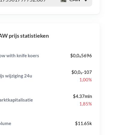
W prijs statistieken
ow with knife koers
$0,0₈5696
$0,0₉-107
ijs wijziging
24u
1,00%
$4.37mln
rktkapitalisatie
1,85%
olume
$11.65k