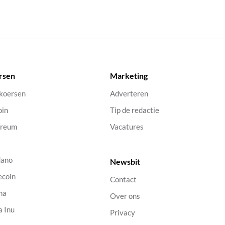
rsen
Marketing
 koersen
Adverteren
oin
Tip de redactie
ereum
Vacatures
dano
Newsbit
ecoin
Contact
na
Over ons
a Inu
Privacy