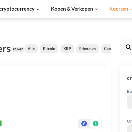
cryptocurrency
Kopen & Verkopen
Koersen
ers
Alle
Bitcoin
XRP
Ethereum
Cardano
Shi
#1647
cr
Be
On
€
$