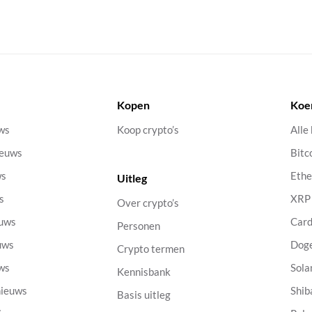
Kopen
Koe
uws
Koop crypto’s
Alle
ieuws
Bitc
ws
Eth
Uitleg
s
XRP
Over crypto’s
euws
Car
Personen
uws
Dog
Crypto termen
uws
Sola
Kennisbank
nieuws
Shib
Basis uitleg