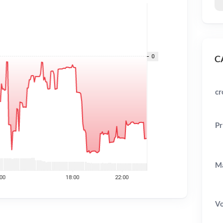
CA
cr
Pr
Ma
V