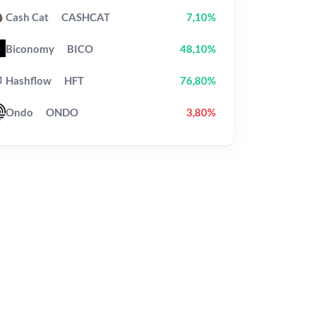
Cash Cat
CASHCAT
7,10%
Biconomy
BICO
48,10%
Hashflow
HFT
76,80%
Ondo
ONDO
3,80%