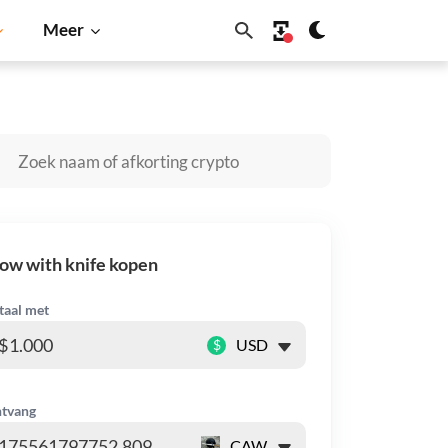
Meer
ba Inu
Dogecoin
Solana
BNB
ow with knife kopen
taal met
$
tvang