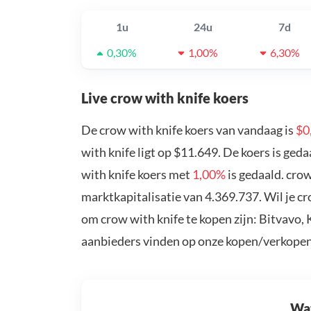
1u
24u
7d
0,30%
1,00%
6,30%
Live crow with knife koers
De crow with knife koers van vandaag is
$0
with knife ligt op $11.649. De koers is ged
with knife koers met
1,00%
is gedaald. cro
marktkapitalisatie van 4.369.737. Wil je c
om crow with knife te kopen zijn: Bitvavo,
aanbieders vinden op onze kopen/verkopen
Wat 