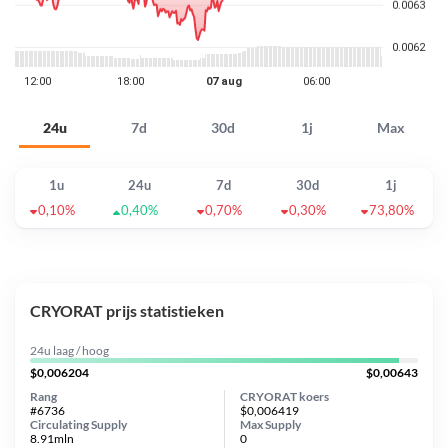
24u
7d
30d
1j
Max
1u
24u
7d
30d
1j
0,10%
0,40%
0,70%
0,30%
73,80%
CRYORAT prijs statistieken
24u laag / hoog
$0,006204
$0,00643
Rang
CRYORAT koers
#6736
$0,006419
Circulating Supply
Max Supply
8.91mln
0