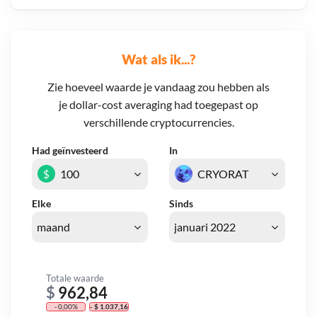
Wat als ik...?
Zie hoeveel waarde je vandaag zou hebben als
je dollar-cost averaging had toegepast op
verschillende cryptocurrencies.
Had geïnvesteerd
In
$
Elke
Sinds
Totale waarde
$
962,84
- 0,00%
- $ 1.037,16