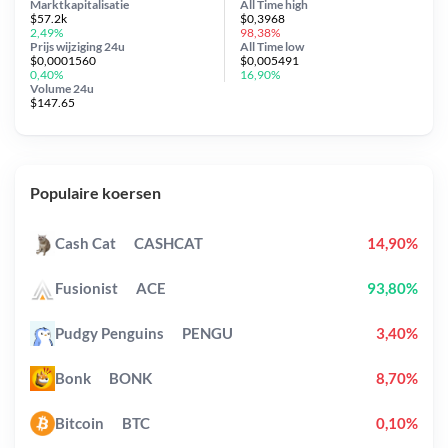
Marktkapitalisatie
All Time
high
$57.2k
$0,3968
2,49%
98,38%
Prijs wijziging
24u
All Time
low
$0,0001560
$0,005491
0,40%
16,90%
Volume 24u
$147.65
Populaire koersen
Cash Cat
CASHCAT
14,90%
Fusionist
ACE
93,80%
Pudgy Penguins
PENGU
3,40%
Bonk
BONK
8,70%
Bitcoin
BTC
0,10%