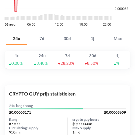
24u
7d
30d
1j
Max
1u
24u
7d
30d
1j
0,00%
3,40%
28,20%
8,50%
%
CRYPTO GUY prijs statistieken
24u laag / hoog
$0,00003171
$0,00003659
Rang
crypto guy koers
#7700
$0,0000348
Circulating Supply
Max Supply
950mln
1mld