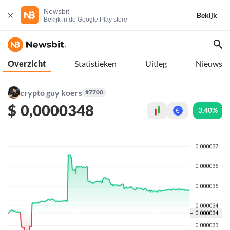
Newsbit
Bekijk
Bekijk in de Google Play store
Overzicht
Statistieken
Uitleg
Nieuws
crypto guy koers
#7700
$
0,0000348
3,40%
€