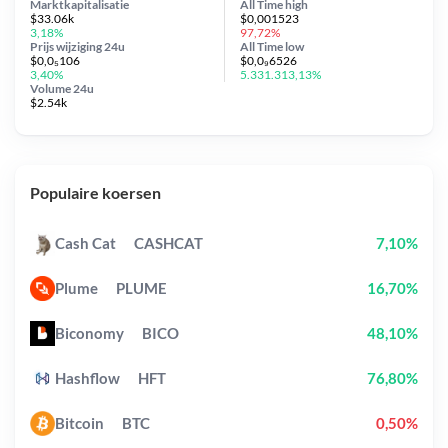
Marktkapitalisatie
All Time
high
$33.06k
$0,001523
3,18%
97,72%
Prijs wijziging
24u
All Time
low
$0,0₅106
$0,0₉6526
3,40%
5.331.313,13%
Volume 24u
$2.54k
Populaire koersen
Cash Cat
CASHCAT
7,10%
Plume
PLUME
16,70%
Biconomy
BICO
48,10%
Hashflow
HFT
76,80%
Bitcoin
BTC
0,50%