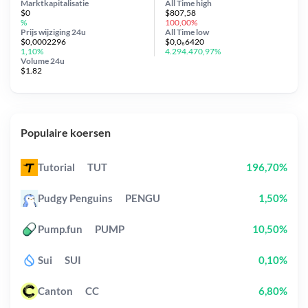
Marktkapitalisatie
All Time
high
$0
$807,58
%
100,00%
Prijs wijziging
24u
All Time
low
$0,0002296
$0,0₆6420
1,10%
4.294.470,97%
Volume 24u
$1.82
Populaire koersen
Tutorial
TUT
196,70%
Pudgy Penguins
PENGU
1,50%
Pump.fun
PUMP
10,50%
Sui
SUI
0,10%
Canton
CC
6,80%