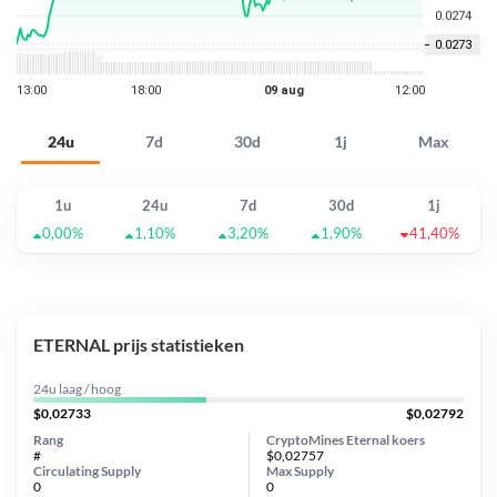
24u
7d
30d
1j
Max
1u
24u
7d
30d
1j
0,00%
1,10%
3,20%
1,90%
41,40%
ETERNAL prijs statistieken
24u laag / hoog
$0,02733
$0,02792
Rang
CryptoMines Eternal koers
#
$0,02757
Circulating Supply
Max Supply
0
0