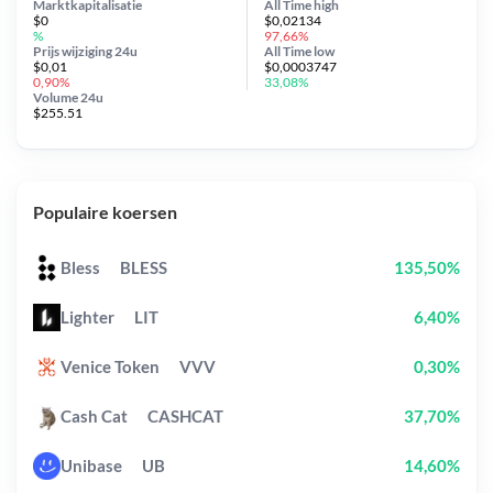
Marktkapitalisatie
All Time
high
$0
$0,02134
%
97,66%
Prijs wijziging
24u
All Time
low
$0,01
$0,0003747
0,90%
33,08%
Volume 24u
$255.51
Populaire koersen
Bless
BLESS
135,50%
Lighter
LIT
6,40%
Venice Token
VVV
0,30%
Cash Cat
CASHCAT
37,70%
Unibase
UB
14,60%