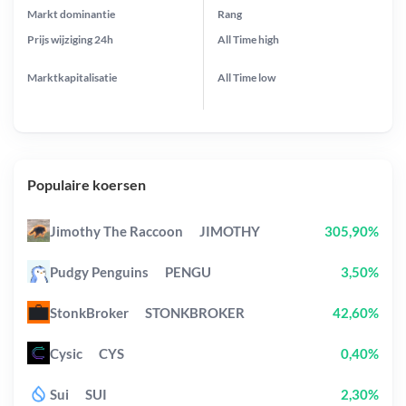
Markt dominantie
Rang
Prijs wijziging
24h
All Time
high
Marktkapitalisatie
All Time
low
Populaire koersen
Jimothy The Raccoon
JIMOTHY
305,90%
Pudgy Penguins
PENGU
3,50%
StonkBroker
STONKBROKER
42,60%
Cysic
CYS
0,40%
Sui
SUI
2,30%