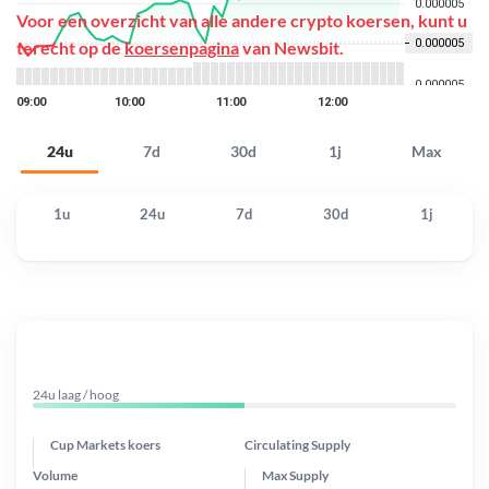
Voor een overzicht van alle andere crypto koersen, kunt u
terecht op de
koersenpagina
van Newsbit.
24u
7d
30d
1j
Max
1u
24u
7d
30d
1j
24u laag / hoog
Cup Markets koers
Circulating Supply
Volume
Max Supply