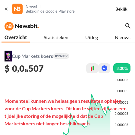
Newsbit
Bekijk
Bekijk in de Google Play store
Overzicht
Statistieken
Uitleg
Nieuws
Cup Markets koers
#11609
$
0,0₅507
3,00%
€
Momenteel kunnen we helaas geen resultaten ophalen
voor de Cup Markets koers. Dit kan te wijten zijn aan een
tijdelijke storing of de mogelijkheid dat de Cup
Marketskoers niet langer beschikbaar is.