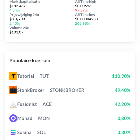
Marktkapitalisatie
All Time
high
$182.46k
$0,00693
4,34%
97,37%
Prijs wijziging
24u
All Time
low
$0,0₅733
$0,00004938
2,40%
268,98%
Volume 24u
$101.07
Populaire koersen
Tutorial
TUT
110,90%
StonkBroker
STONKBROKER
49,40%
Fusionist
ACE
42,20%
Monad
MON
0,80%
Solana
SOL
3,30%