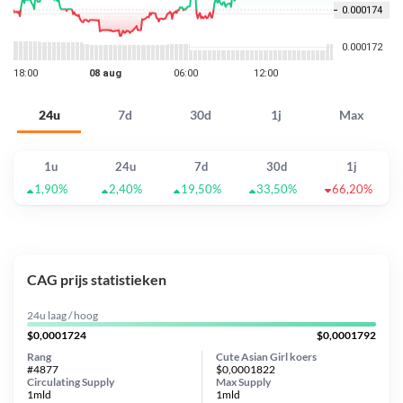
24u
7d
30d
1j
Max
1u
24u
7d
30d
1j
1,90%
2,40%
19,50%
33,50%
66,20%
CAG prijs statistieken
24u laag / hoog
$0,0001724
$0,0001792
Rang
Cute Asian Girl koers
#4877
$0,0001822
Circulating Supply
Max Supply
1mld
1mld