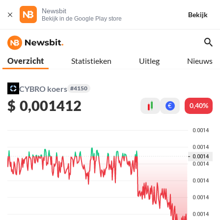
Newsbit
Bekijk
Bekijk in de Google Play store
Overzicht
Statistieken
Uitleg
Nieuws
CYBRO koers
#4150
$
0,001412
0,40%
€