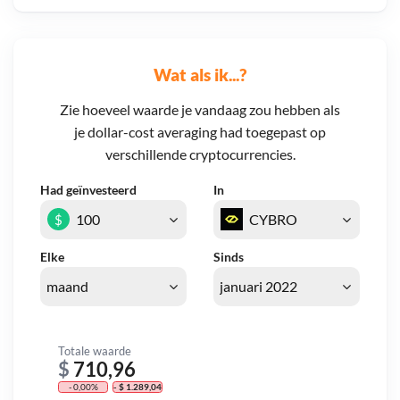
Wat als ik...?
Zie hoeveel waarde je vandaag zou hebben als
je dollar-cost averaging had toegepast op
verschillende cryptocurrencies.
Had geïnvesteerd
In
$
Elke
Sinds
Totale waarde
$
710,96
- 0,00%
- $ 1.289,04