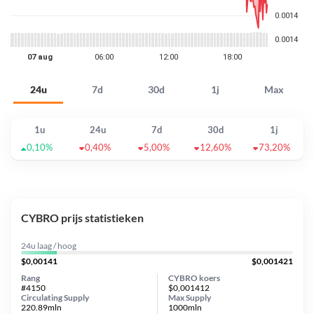
24u
7d
30d
1j
Max
1u
24u
7d
30d
1j
0,10%
0,40%
5,00%
12,60%
73,20%
CYBRO prijs statistieken
24u laag / hoog
$0,00141
$0,001421
Rang
CYBRO koers
#4150
$0,001412
Circulating Supply
Max Supply
220.89mln
1000mln