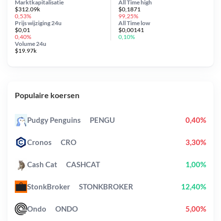
Marktkapitalisatie
All Time
high
$312.09k
$0,1871
0,53%
99,25%
Prijs wijziging
24u
All Time
low
$0,01
$0,00141
0,40%
0,10%
Volume 24u
$19.97k
Populaire koersen
Pudgy Penguins
PENGU
0,40%
Cronos
CRO
3,30%
Cash Cat
CASHCAT
1,00%
StonkBroker
STONKBROKER
12,40%
Ondo
ONDO
5,00%