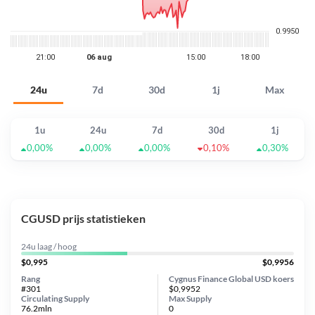
24u
7d
30d
1j
Max
1u
24u
7d
30d
1j
0,00%
0,00%
0,00%
0,10%
0,30%
CGUSD prijs statistieken
24u laag / hoog
$0,995
$0,9956
Rang
Cygnus Finance Global USD koers
#301
$0,9952
Circulating Supply
Max Supply
76.2mln
0