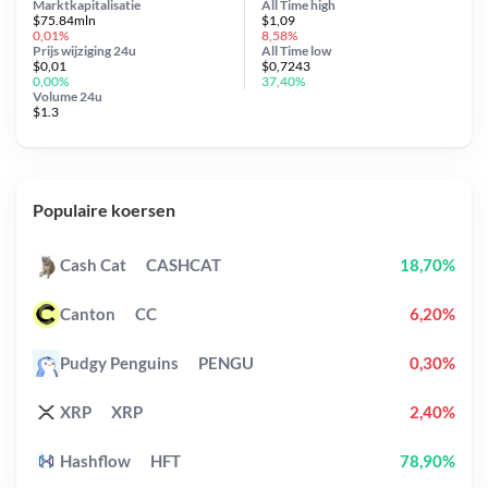
Marktkapitalisatie
All Time
high
$75.84mln
$1,09
0,01%
8,58%
Prijs wijziging
24u
All Time
low
$0,01
$0,7243
0,00%
37,40%
Volume 24u
$1.3
Populaire koersen
Cash Cat
CASHCAT
18,70%
Canton
CC
6,20%
Pudgy Penguins
PENGU
0,30%
XRP
XRP
2,40%
Hashflow
HFT
78,90%