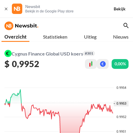
Newsbit
Bekijk
Bekijk in de Google Play store
Overzicht
Statistieken
Uitleg
Nieuws
Cygnus Finance Global USD koers
#301
$
0,9952
0,00%
€