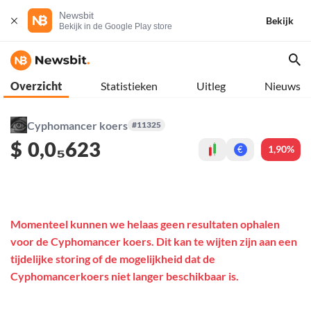
Newsbit
Bekijk
Bekijk in de Google Play store
Overzicht
Statistieken
Uitleg
Nieuws
Cyphomancer koers
#11325
$
0,0₅623
1,90%
€
Momenteel kunnen we helaas geen resultaten ophalen
voor de Cyphomancer koers. Dit kan te wijten zijn aan een
tijdelijke storing of de mogelijkheid dat de
Cyphomancerkoers niet langer beschikbaar is.