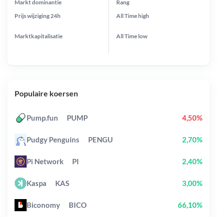
Markt dominantie
Rang
Prijs wijziging
24h
All Time
high
Marktkapitalisatie
All Time
low
Populaire koersen
Pump.fun
PUMP
4,50%
Pudgy Penguins
PENGU
2,70%
Pi Network
PI
2,40%
Kaspa
KAS
3,00%
Biconomy
BICO
66,10%