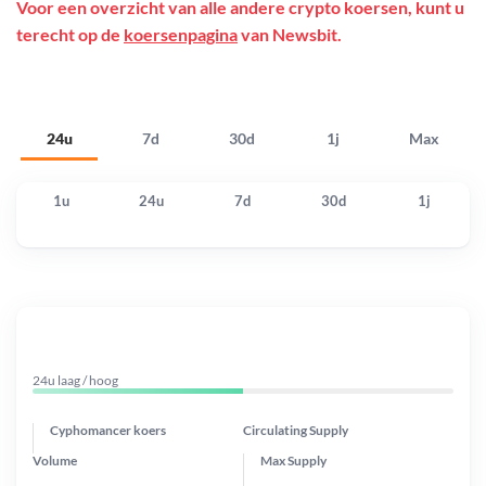
Voor een overzicht van alle andere crypto koersen, kunt u
terecht op de
koersenpagina
van Newsbit.
24u
7d
30d
1j
Max
1u
24u
7d
30d
1j
24u laag / hoog
Cyphomancer koers
Circulating Supply
Volume
Max Supply