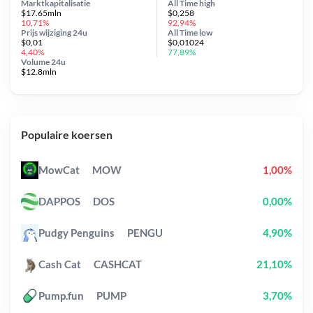
Marktkapitalisatie
All Time
high
$17.65mln
$0,258
10,71%
92,94%
Prijs wijziging
24u
All Time
low
$0,01
$0,01024
4,40%
77,89%
Volume 24u
$12.8mln
Populaire koersen
MowCat
MOW
1,00%
DAPPOS
DOS
0,00%
Pudgy Penguins
PENGU
4,90%
Cash Cat
CASHCAT
21,10%
Pump.fun
PUMP
3,70%