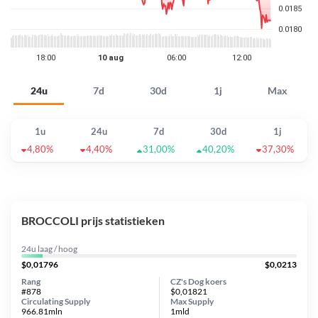
24u
7d
30d
1j
Max
1u
24u
7d
30d
1j
4,80%
4,40%
31,00%
40,20%
37,30%
BROCCOLI prijs statistieken
24u laag / hoog
$0,01796
$0,0213
Rang
CZ's Dog koers
#878
$0,01821
Circulating Supply
Max Supply
966.81mln
1mld