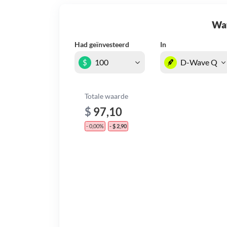
Wat 
Had geïnvesteerd
In
$
Totale waarde
$
97,10
- 0,00%
- $ 2,90