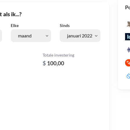
Po
als ik...?
Elke
Sinds
Totale investering
$
100,00