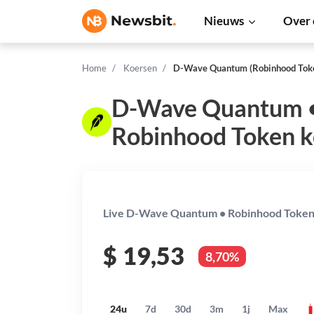
Nieuws
Over 
Home
Koersen
D-Wave Quantum (Robinhood Toke
D-Wave Quantum 
Robinhood Token k
Live D-Wave Quantum • Robinhood Token 
$
19,53
8,70%
24u
7d
30d
3m
1j
Max