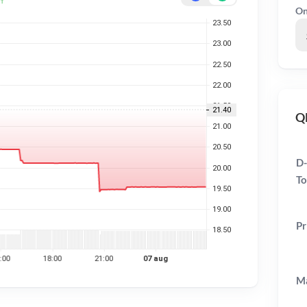
On
QB
D
To
Pr
Ma