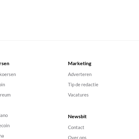
rsen
Marketing
 koersen
Adverteren
oin
Tip de redactie
ereum
Vacatures
dano
Newsbit
ecoin
Contact
na
Over ons