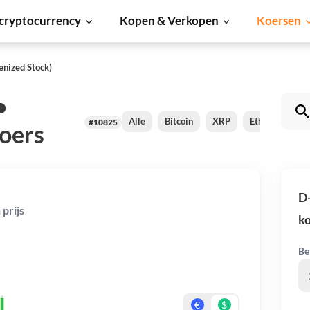
cryptocurrency
Kopen & Verkopen
Koersen
nized Stock)
•
Alle
Bitcoin
XRP
Ethereum
#10825
oers
D
prijs
k
Be
€
$