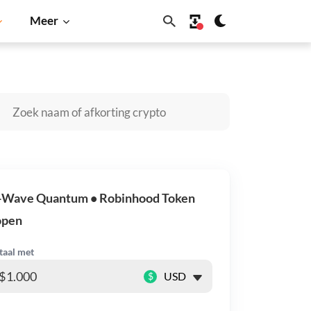
Meer
Cardano
Shiba Inu
Dogecoin
Solana
BNB
-Wave Quantum • Robinhood Token
open
taal met
$