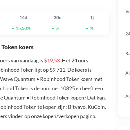
V
14d
30d
1j
15,50%
%
%
24
 Token koers
R
ers van vandaag is
$19,53
. Het 24 uurs
nhood Token ligt op $9.711. De koers is
Al
 D-Wave Quantum • Robinhood Token koers met
nhood Token is de nummer 10825 en heeft een
Al
ave Quantum • Robinhood Token kopen? Dat kan.
binhood Token te kopen zijn: Bitvavo, KuCoin,
ders vinden op onze kopen/verkopen pagina.