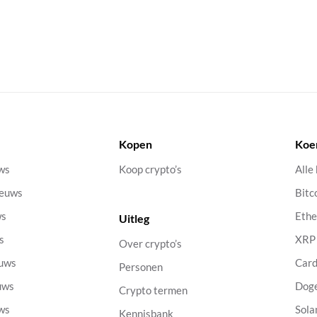
Kopen
Koe
uws
Koop crypto’s
Alle
ieuws
Bitc
ws
Eth
Uitleg
s
XRP
Over crypto’s
euws
Car
Personen
uws
Dog
Crypto termen
uws
Sola
Kennisbank