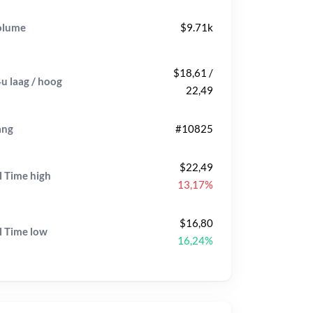
olume
$9.71k
$18,61 /
u laag / hoog
22,49
ang
#10825
$22,49
l Time
high
13,17%
$16,80
l Time
low
16,24%