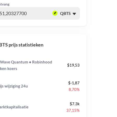
tvang
TS prijs statistieken
-Wave Quantum • Robinhood
$19,53
ken koers
$-1,87
ijs wijziging
24u
8,70%
$7.3k
rktkapitalisatie
37,15%