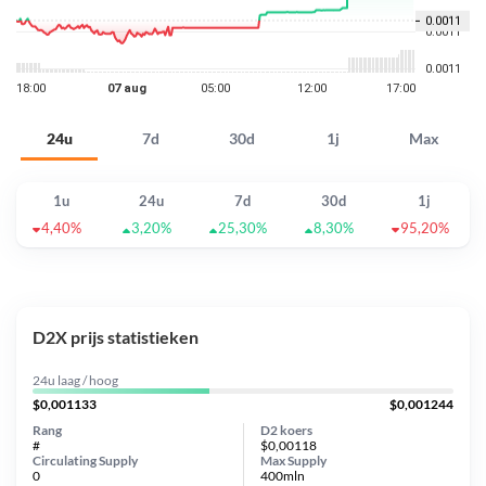
24u
7d
30d
1j
Max
1u
24u
7d
30d
1j
4,40%
3,20%
25,30%
8,30%
95,20%
D2X prijs statistieken
24u laag / hoog
$0,001133
$0,001244
Rang
D2 koers
#
$0,00118
Circulating Supply
Max Supply
0
400mln