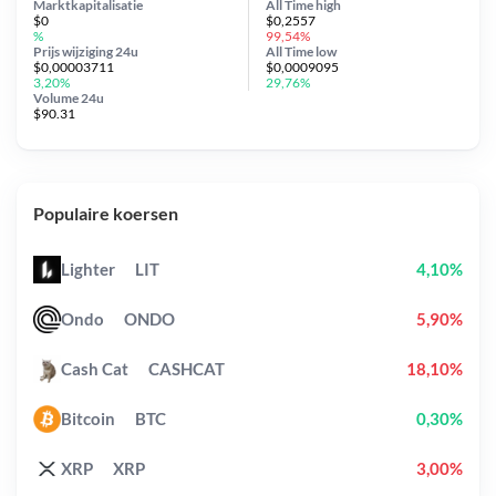
Marktkapitalisatie
All Time
high
$0
$0,2557
%
99,54%
Prijs wijziging
24u
All Time
low
$0,00003711
$0,0009095
3,20%
29,76%
Volume 24u
$90.31
Populaire koersen
Lighter
LIT
4,10%
Ondo
ONDO
5,90%
Cash Cat
CASHCAT
18,10%
Bitcoin
BTC
0,30%
XRP
XRP
3,00%