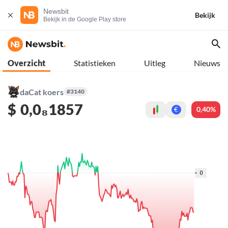
Newsbit
Bekijk
Bekijk in de Google Play store
Overzicht
Statistieken
Uitleg
Nieuws
daCat koers
#3140
$
0,0₈1857
0,40%
€