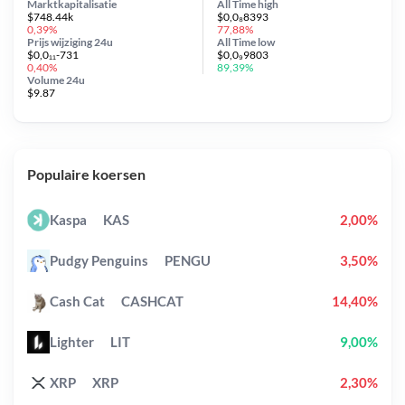
Marktkapitalisatie
All Time
high
$748.44k
$0,0₈8393
0,39%
77,88%
Prijs wijziging
24u
All Time
low
$0,0₁₁-731
$0,0₉9803
0,40%
89,39%
Volume 24u
$9.87
Populaire koersen
Kaspa
KAS
2,00%
Pudgy Penguins
PENGU
3,50%
Cash Cat
CASHCAT
14,40%
Lighter
LIT
9,00%
XRP
XRP
2,30%