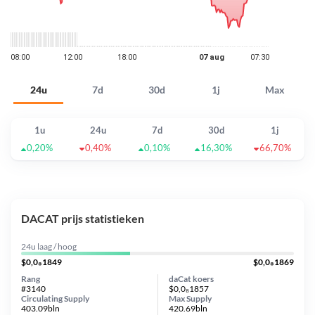
24u
7d
30d
1j
Max
1u
24u
7d
30d
1j
0,20%
0,40%
0,10%
16,30%
66,70%
DACAT prijs statistieken
24u laag / hoog
$0,0₈1849
$0,0₈1869
Rang
daCat koers
#3140
$0,0₈1857
Circulating Supply
Max Supply
403.09bln
420.69bln