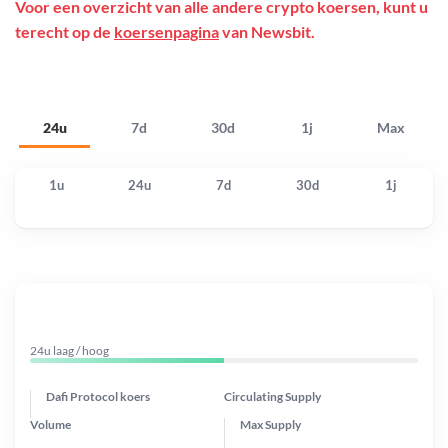
Voor een overzicht van alle andere crypto koersen, kunt u
terecht op de
koersenpagina
van Newsbit.
24u
7d
30d
1j
Max
1u
24u
7d
30d
1j
24u laag / hoog
Dafi Protocol koers
Circulating Supply
Volume
Max Supply