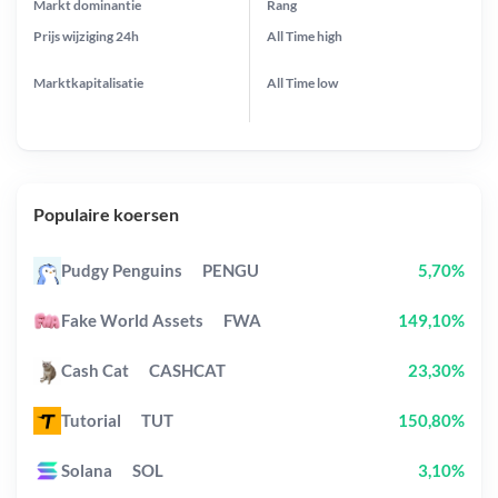
Markt dominantie
Rang
Prijs wijziging
24h
All Time
high
Marktkapitalisatie
All Time
low
Populaire koersen
Pudgy Penguins
PENGU
5,70%
Fake World Assets
FWA
149,10%
Cash Cat
CASHCAT
23,30%
Tutorial
TUT
150,80%
Solana
SOL
3,10%