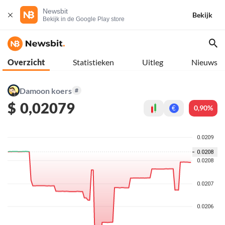
Newsbit
Bekijk
Bekijk in de Google Play store
Overzicht
Statistieken
Uitleg
Nieuws
Damoon koers
#
$
0,02079
0,90%
€