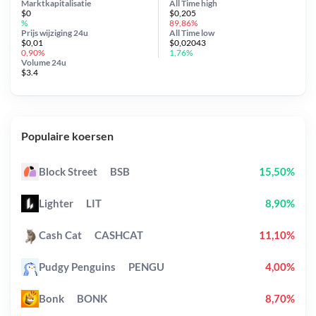
Marktkapitalisatie
All Time
high
$0
$0,205
%
89,86%
Prijs wijziging
24u
All Time
low
$0,01
$0,02043
0,90%
1,76%
Volume 24u
$3.4
Populaire koersen
Block Street
BSB
15,50%
Lighter
LIT
8,90%
Cash Cat
CASHCAT
11,10%
Pudgy Penguins
PENGU
4,00%
Bonk
BONK
8,70%