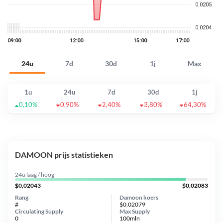
24u
7d
30d
1j
Max
1u
24u
7d
30d
1j
0,10%
0,90%
2,40%
3,80%
64,30%
DAMOON prijs statistieken
24u laag / hoog
$0,02043
$0,02083
Rang
Damoon koers
#
$0,02079
Circulating Supply
Max Supply
0
100mln