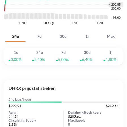
24u
7d
30d
1j
Max
1u
24u
7d
30d
1j
0,00%
2,40%
5,00%
6,40%
1,80%
DHRX prijs statistieken
24u laag / hoog
$200,94
$210,64
Rang
Danaher xStock koers
#4424
$205,61
Circulating Supply
Max Supply
1.23k
0