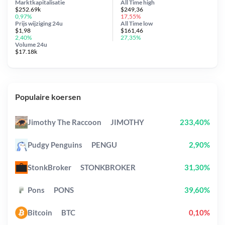
Marktkapitalisatie
All Time
high
$252.69k
$249,36
0,97%
17,55%
Prijs wijziging
24u
All Time
low
$1,98
$161,46
2,40%
27,35%
Volume 24u
$17.18k
Populaire koersen
Jimothy The Raccoon
JIMOTHY
233,40%
Pudgy Penguins
PENGU
2,90%
StonkBroker
STONKBROKER
31,30%
Pons
PONS
39,60%
Bitcoin
BTC
0,10%