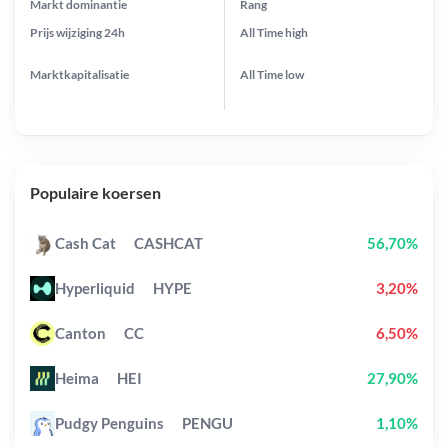
Markt dominantie
Rang
Prijs wijziging
24h
All Time
high
Marktkapitalisatie
All Time
low
Populaire koersen
Cash Cat
CASHCAT
56,70%
Hyperliquid
HYPE
3,20%
Canton
CC
6,50%
Heima
HEI
27,90%
Pudgy Penguins
PENGU
1,10%