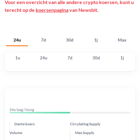
Voor een overzicht van alle andere crypto koersen, kunt u
terecht op de
koersenpagina
van Newsbit.
24u
7d
30d
1j
Max
1u
24u
7d
30d
1j
24u laag / hoog
Dante koers
Circulating Supply
Volume
Max Supply