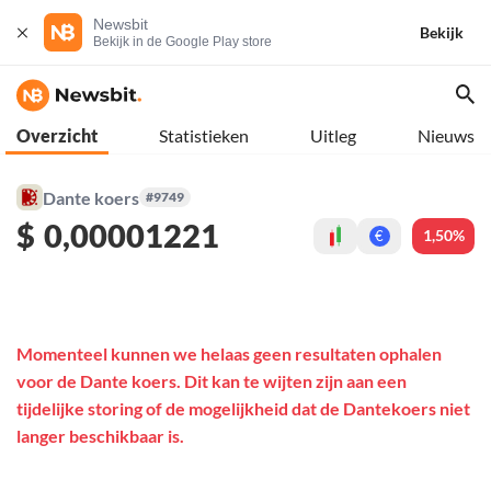
Newsbit
Bekijk
Bekijk in de Google Play store
Overzicht
Statistieken
Uitleg
Nieuws
Dante koers
#9749
$
0,00001221
1,50%
€
Momenteel kunnen we helaas geen resultaten ophalen
voor de Dante koers. Dit kan te wijten zijn aan een
tijdelijke storing of de mogelijkheid dat de Dantekoers niet
langer beschikbaar is.