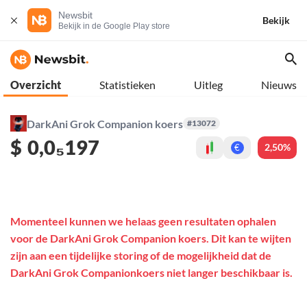
Newsbit
Bekijk
Bekijk in de Google Play store
Overzicht
Statistieken
Uitleg
Nieuws
DarkAni Grok Companion koers
#13072
$
0,0₅197
2,50%
€
Momenteel kunnen we helaas geen resultaten ophalen
voor de DarkAni Grok Companion koers. Dit kan te wijten
zijn aan een tijdelijke storing of de mogelijkheid dat de
DarkAni Grok Companionkoers niet langer beschikbaar is.