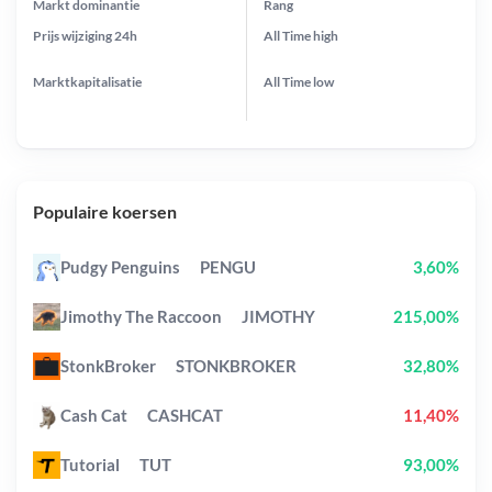
Markt dominantie
Rang
Prijs wijziging
24h
All Time
high
Marktkapitalisatie
All Time
low
Populaire koersen
Pudgy Penguins
PENGU
3,60%
Jimothy The Raccoon
JIMOTHY
215,00%
StonkBroker
STONKBROKER
32,80%
Cash Cat
CASHCAT
11,40%
Tutorial
TUT
93,00%