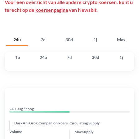
Voor een overzicht van alle andere crypto koersen, kunt u
terecht op de
koersenpagina
van Newsbit.
24u
7d
30d
1j
Max
1u
24u
7d
30d
1j
24u laag / hoog
DarkAni Grok Companion koers
Circulating Supply
Volume
Max Supply