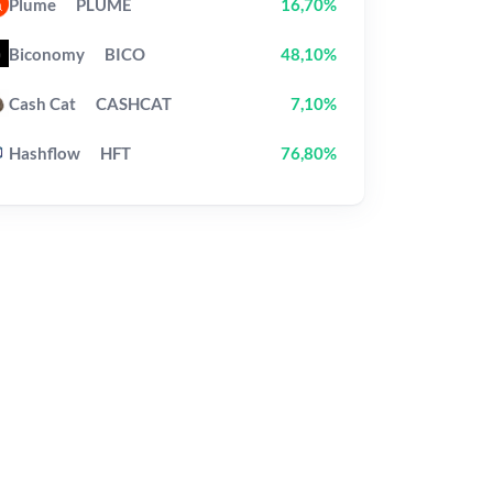
Plume
PLUME
16,70%
Biconomy
BICO
48,10%
Cash Cat
CASHCAT
7,10%
Hashflow
HFT
76,80%