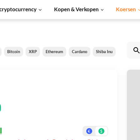
cryptocurrency
Kopen & Verkopen
Koersen
Bitcoin
XRP
Ethereum
Cardano
Shiba Inu
Dogecoin
D
Be
On
€
$