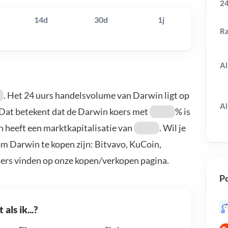
24
14d
30d
1j
R
Al
. Het 24 uurs handelsvolume van Darwin ligt op
Al
 Dat betekent dat de Darwin koers met
% is
n heeft een marktkapitalisatie van
. Wil je
m Darwin te kopen zijn: Bitvavo, KuCoin,
ders vinden op onze kopen/verkopen pagina.
Po
als ik...?