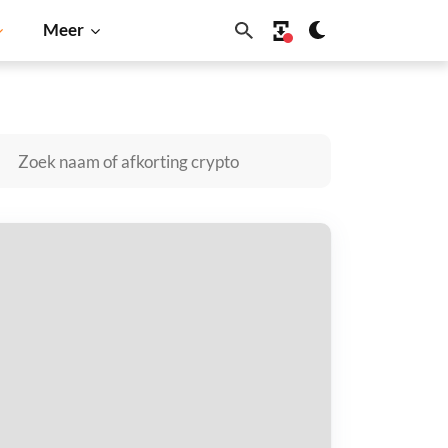
Meer
Solana
BNB
arwin kopen
taal met
$
tvang