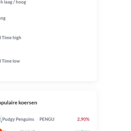
h laag / hoog
ang
l Time
high
l Time
low
pulaire koersen
Pudgy Penguins
PENGU
2,90%