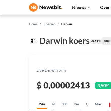
Nieuws
Over 
Home
Koersen
Darwin
Darwin koers
Alle
#9592
Live Darwin prijs
$
0,00002413
3,50%
24u
7d
30d
3m
1j
Max