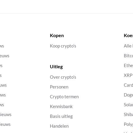
Kopen
Koe
uws
Koop crypto’s
Alle
ieuws
Bitc
ws
Eth
Uitleg
s
XRP
Over crypto’s
euws
Car
Personen
uws
Dog
Crypto termen
uws
Sola
Kennisbank
nieuws
Shib
Basis uitleg
nieuws
Poly
Handelen