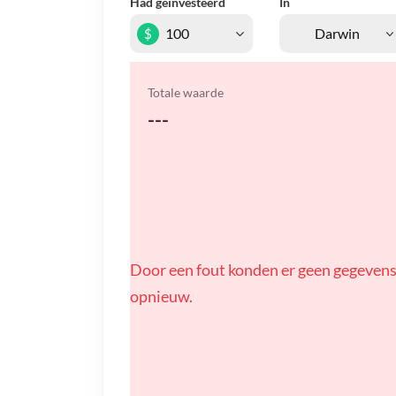
Had geïnvesteerd
In
$
Totale waarde
---
Door een fout konden er geen gegevens
opnieuw.