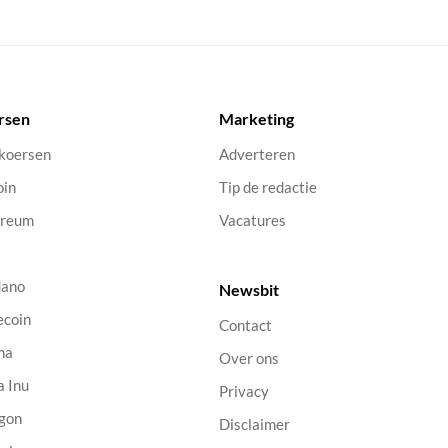
rsen
Marketing
 koersen
Adverteren
oin
Tip de redactie
ereum
Vacatures
dano
Newsbit
ecoin
Contact
na
Over ons
a Inu
Privacy
gon
Disclaimer