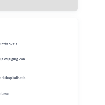
rwin koers
ijs wijziging
24h
rktkapitalisatie
olume