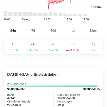
24u
7d
30d
1j
Max
1u
24u
7d
30d
1j
1,90%
0,00%
5,20%
63,10%
%
DATBIHGAH prijs statistieken
24u laag / hoog
$0,00004337
$0,00004575
Rang
Dat Bih Gah koers
#7149
$0,00004568
Circulating Supply
Max Supply
999.61mln
1mld