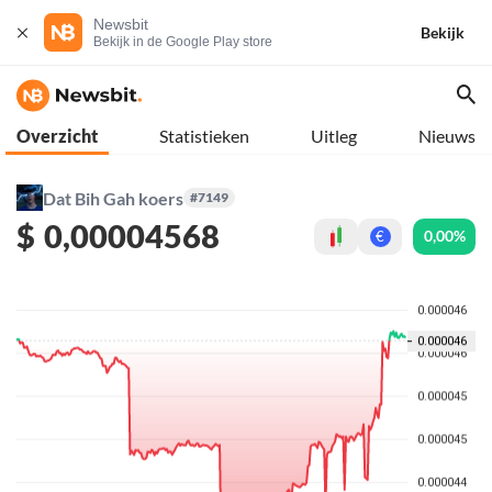
Newsbit
Bekijk
Bekijk in de Google Play store
Overzicht
Statistieken
Uitleg
Nieuws
Dat Bih Gah koers
#7149
$
0,00004568
0,00%
€