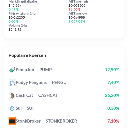
Marktkapitalisatie
All Time
high
$45.66k
$0,001305
0,49%
96,50%
Prijs wijziging
24u
All Time
low
$0,0₆2205
$0,0₆4988
0,00%
9.057,08%
Volume 24u
$541.92
Populaire koersen
Pump.fun
PUMP
12,90%
Pudgy Penguins
PENGU
7,40%
Cash Cat
CASHCAT
26,20%
Sui
SUI
0,30%
StonkBroker
STONKBROKER
7,10%