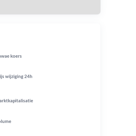
wae koers
ijs wijziging
24h
rktkapitalisatie
olume