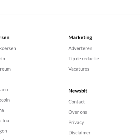
rsen
Marketing
 koersen
Adverteren
oin
Tip de redactie
ereum
Vacatures
dano
Newsbit
ecoin
Contact
na
Over ons
a Inu
Privacy
gon
Disclaimer