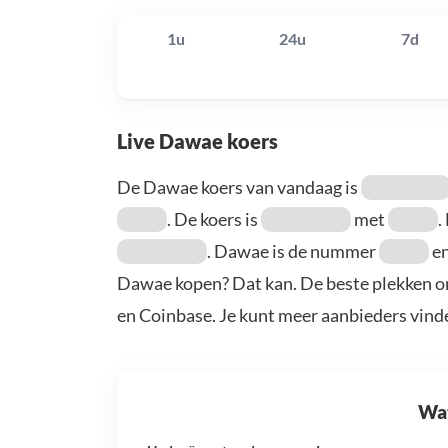
1u
24u
7d
Live Dawae koers
De Dawae koers van vandaag is
. De koers is
met
.
. Dawae is de nummer
en
Dawae kopen? Dat kan. De beste plekken o
en Coinbase. Je kunt meer aanbieders vind
Wat 