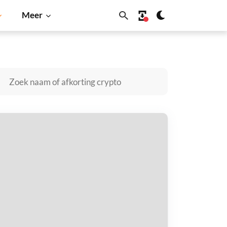
Meer
Solana
BNB
awae kopen
taal met
$
tvang