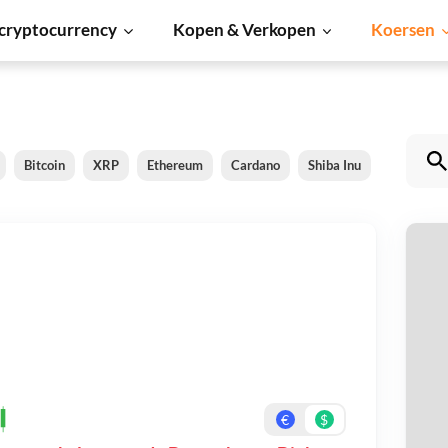
cryptocurrency
Kopen & Verkopen
Koersen
Bitcoin
XRP
Ethereum
Cardano
Shiba Inu
Dogecoin
D
Be
On
€
$