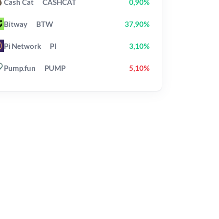
Cash Cat
CASHCAT
0,90%
Bitway
BTW
37,90%
Pi Network
PI
3,10%
Pump.fun
PUMP
5,10%