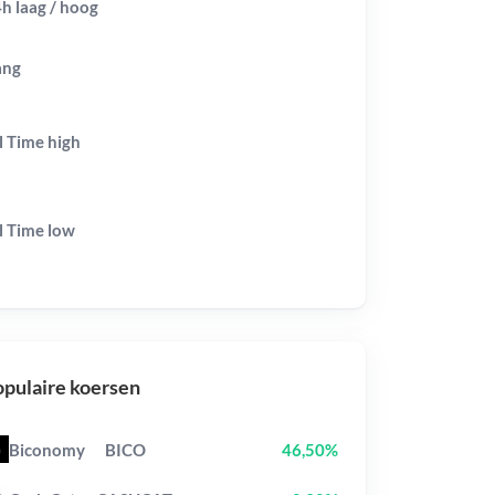
h laag / hoog
ang
l Time
high
l Time
low
pulaire koersen
Biconomy
BICO
46,50%