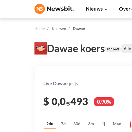
Nieuws
Over 
Home
Koersen
Dawae
Dawae koers
Alle
#11663
Live Dawae prijs
$
0,0₅493
0,90%
24u
7d
30d
3m
1j
Max