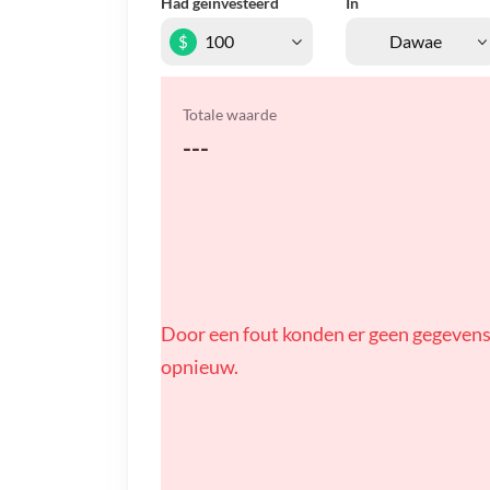
Had geïnvesteerd
In
$
Totale waarde
---
Door een fout konden er geen gegevens
opnieuw.