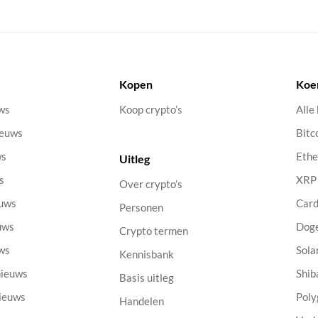
Kopen
Koe
uws
Koop crypto’s
Alle
ieuws
Bitc
ws
Eth
Uitleg
s
XRP
Over crypto’s
euws
Car
Personen
uws
Dog
Crypto termen
uws
Sola
Kennisbank
nieuws
Shib
Basis uitleg
nieuws
Poly
Handelen