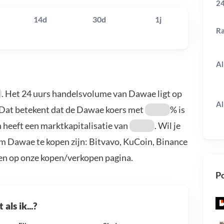
24
14d
30d
1j
R
Al
. Het 24 uurs handelsvolume van Dawae ligt op
Al
 Dat betekent dat de Dawae koers met
% is
 heeft een marktkapitalisatie van
. Wil je
m Dawae te kopen zijn: Bitvavo, KuCoin, Binance
en op onze kopen/verkopen pagina.
Po
als ik...?