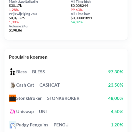
Marktkapitalisatie
All Time
high
$30.17k
$0,008244
1,28%
99,63%
Prijs wijziging
24u
All Time
low
$0,0₆-395
$0,00001851
1,30%
64,82%
Volume 24u
$198.86
Populaire koersen
Bless
BLESS
97,30%
Cash Cat
CASHCAT
23,50%
StonkBroker
STONKBROKER
48,00%
Uniswap
UNI
4,50%
Pudgy Penguins
PENGU
1,20%