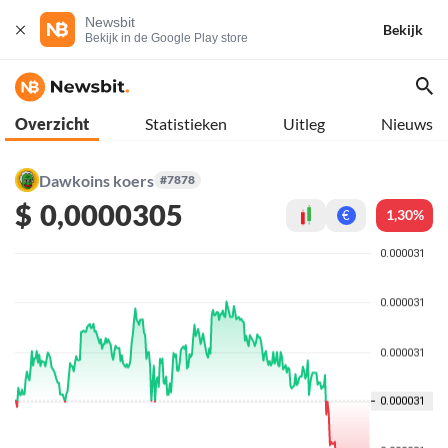
Newsbit
Bekijk
Bekijk in de Google Play store
Overzicht
Statistieken
Uitleg
Nieuws
Dawkoins koers
#7878
$
0,0000305
1,30%
€