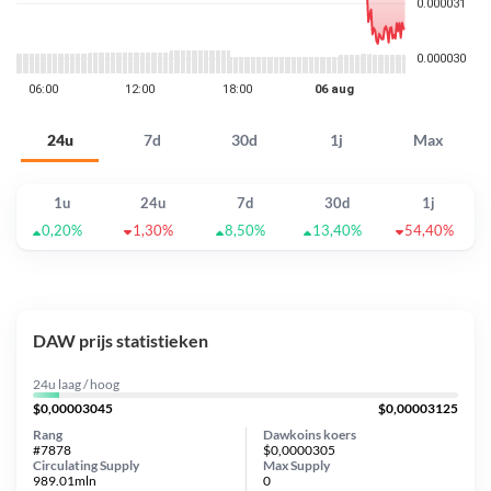
24u
7d
30d
1j
Max
1u
24u
7d
30d
1j
0,20%
1,30%
8,50%
13,40%
54,40%
DAW prijs statistieken
24u laag / hoog
$0,00003045
$0,00003125
Rang
Dawkoins koers
#7878
$0,0000305
Circulating Supply
Max Supply
989.01mln
0