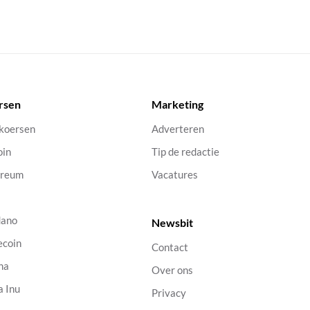
rsen
Marketing
 koersen
Adverteren
oin
Tip de redactie
ereum
Vacatures
dano
Newsbit
ecoin
Contact
na
Over ons
a Inu
Privacy