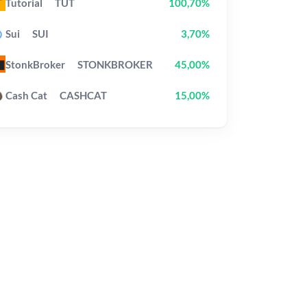
Tutorial
TUT
100,70%
Sui
SUI
3,70%
StonkBroker
STONKBROKER
45,00%
Cash Cat
CASHCAT
15,00%