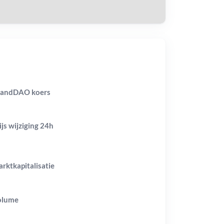
landDAO koers
ijs wijziging
24h
rktkapitalisatie
olume