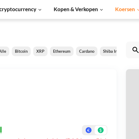
cryptocurrency
Kopen & Verkopen
Koersen
Alle
Bitcoin
XRP
Ethereum
Cardano
Shiba Inu
Dogec
I
Be
On
€
$