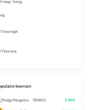
h laag / hoog
ang
l Time
high
l Time
low
pulaire koersen
Pudgy Penguins
PENGU
5,90%