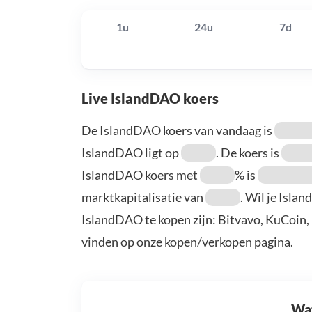
1u
24u
7d
Live IslandDAO koers
De IslandDAO koers van vandaag is
IslandDAO ligt op
. De koers is
IslandDAO koers met
% is
marktkapitalisatie van
. Wil je Isl
IslandDAO te kopen zijn: Bitvavo, KuCoin,
vinden op onze kopen/verkopen pagina.
Wat 