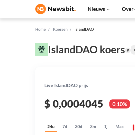
Nieuws
Over 
Home
Koersen
IslandDAO
IslandDAO koers
#
Live IslandDAO prijs
$
0,0004045
0,10%
24u
7d
30d
3m
1j
Max