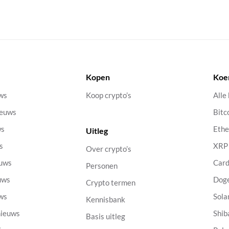
Kopen
Koe
uws
Koop crypto’s
Alle
ieuws
Bitc
ws
Eth
Uitleg
s
XRP
Over crypto’s
euws
Car
Personen
uws
Dog
Crypto termen
uws
Sola
Kennisbank
nieuws
Shib
Basis uitleg