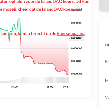
ten ophalen voor de IslandDAO koers. Dit kan
of de mogelijkheid dat de IslandDAOkoers niet
 koersen, kunt u terecht op de
koersenpagina
Is
Pr
Ma
V