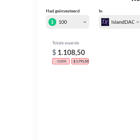
Had geïnvesteerd
In
$
Totale waarde
$
1.108,50
- 0,00%
- $ 1.791,50