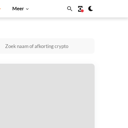
Meer
oin
Solana
BNB
slandDAO kopen
taal met
$
tvang