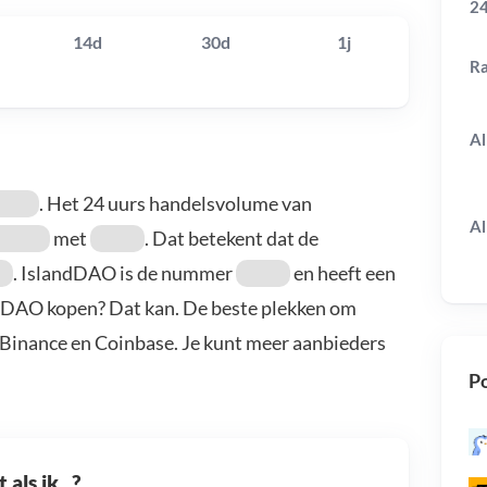
24
14d
30d
1j
R
Al
. Het 24 uurs handelsvolume van
Al
met
. Dat betekent dat de
. IslandDAO is de nummer
en heeft een
andDAO kopen? Dat kan. De beste plekken om
 Binance en Coinbase. Je kunt meer aanbieders
Po
als ik...?