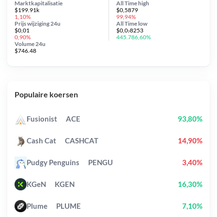
Marktkapitalisatie
All Time
high
$199.91k
$0,5879
1,10%
99,94%
Prijs wijziging
24u
All Time
low
$0,01
$0,0₇8253
0,90%
445.786,60%
Volume 24u
$746.48
Populaire koersen
Fusionist
ACE
93,80%
Cash Cat
CASHCAT
14,90%
Pudgy Penguins
PENGU
3,40%
KGeN
KGEN
16,30%
Plume
PLUME
7,10%