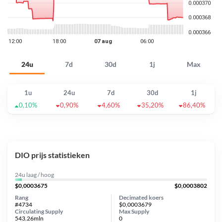
24u
7d
30d
1j
Max
1u
24u
7d
30d
1j
0,10%
0,90%
4,60%
35,20%
86,40%
DIO prijs statistieken
24u laag / hoog
$0,0003675
$0,0003802
Rang
Decimated koers
#4734
$0,0003679
Circulating Supply
Max Supply
543.26mln
0