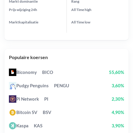
Markt dominantie
Rang
Prijs wijziging
24h
All Time
high
Marktkapitalisatie
All Time
low
Populaire koersen
Biconomy
BICO
55,60%
Pudgy Penguins
PENGU
3,60%
Pi Network
PI
2,30%
Bitcoin SV
BSV
4,90%
Kaspa
KAS
3,90%