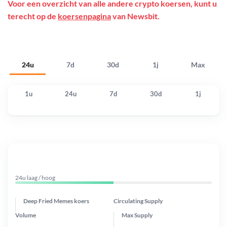
Voor een overzicht van alle andere crypto koersen, kunt u
terecht op de
koersenpagina
van Newsbit.
24u
7d
30d
1j
Max
1u
24u
7d
30d
1j
24u laag / hoog
Deep Fried Memes koers
Circulating Supply
Volume
Max Supply