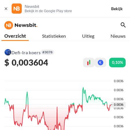
Newsbit
Bekijk
Bekijk in de Google Play store
Overzicht
Statistieken
Uitleg
Nieuws
Defi-Ira koers
#3078
$
0,003604
0,10%
€