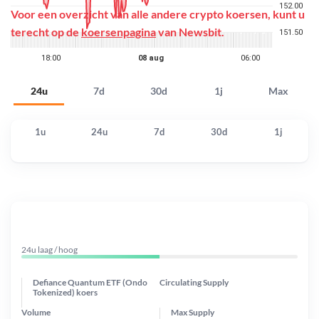
Voor een overzicht van alle andere crypto koersen, kunt u
terecht op de
koersenpagina
van Newsbit.
24u
7d
30d
1j
Max
1u
24u
7d
30d
1j
24u laag / hoog
Defiance Quantum ETF (Ondo
Circulating Supply
Tokenized) koers
Volume
Max Supply