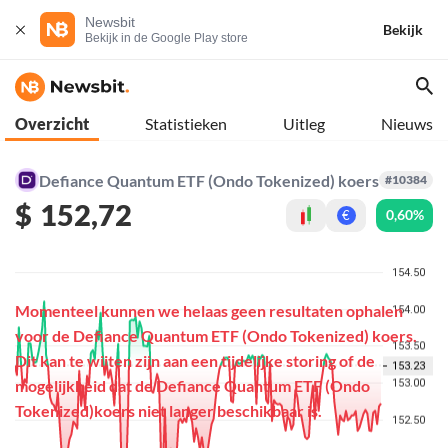
Newsbit
Bekijk
Bekijk in de Google Play store
Overzicht
Statistieken
Uitleg
Nieuws
Defiance Quantum ETF (Ondo Tokenized) koers
#10384
$
152,72
0,60%
€
Momenteel kunnen we helaas geen resultaten ophalen
voor de Defiance Quantum ETF (Ondo Tokenized) koers.
Dit kan te wijten zijn aan een tijdelijke storing of de
mogelijkheid dat de Defiance Quantum ETF (Ondo
Tokenized)koers niet langer beschikbaar is.