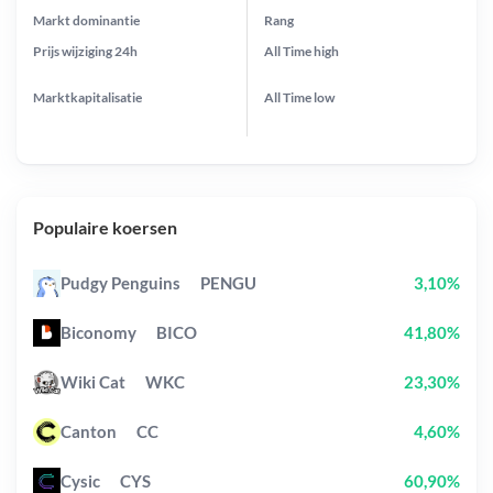
Markt dominantie
Rang
Prijs wijziging
24h
All Time
high
Marktkapitalisatie
All Time
low
Populaire koersen
Pudgy Penguins
PENGU
3,10%
Biconomy
BICO
41,80%
Wiki Cat
WKC
23,30%
Canton
CC
4,60%
Cysic
CYS
60,90%