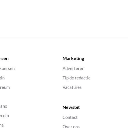
rsen
Marketing
 koersen
Adverteren
oin
Tip de redactie
ereum
Vacatures
dano
Newsbit
ecoin
Contact
na
Over ons