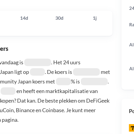
24
14d
30d
1j
R
Al
ers
vandaag is
. Het 24 uurs
Al
apan ligt op
. De koers is
met
mmunity Japan koers met
% is
.
r
en heeft een marktkapitalisatie van
 kopen? Dat kan. De beste plekken om DeFiGeek
uCoin, Binance en Coinbase. Je kunt meer
Po
 pagina.