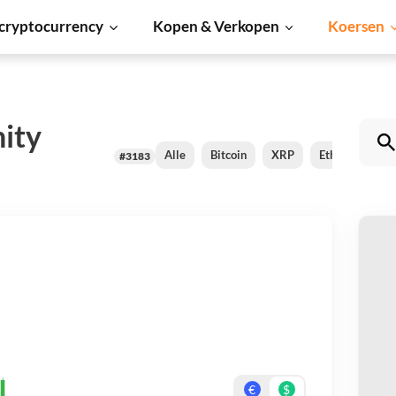
cryptocurrency
Kopen & Verkopen
Koersen
ity
Alle
Bitcoin
XRP
Ethereum
#3183
D
Be
On
€
$