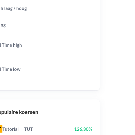
h laag / hoog
ang
l Time
high
l Time
low
pulaire koersen
Tutorial
TUT
126,30%