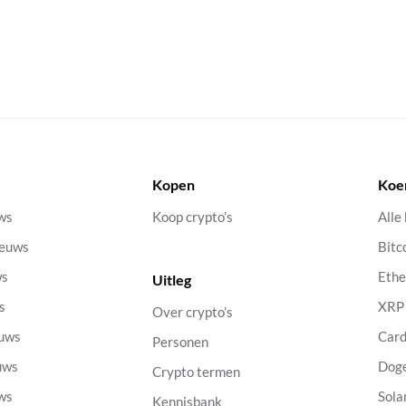
Kopen
Koe
uws
Koop crypto’s
Alle
ieuws
Bitc
ws
Eth
Uitleg
s
XRP
Over crypto’s
euws
Car
Personen
uws
Dog
Crypto termen
uws
Sola
Kennisbank