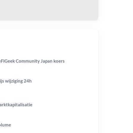
FiGeek Community Japan koers
ijs wijziging
24h
rktkapitalisatie
olume