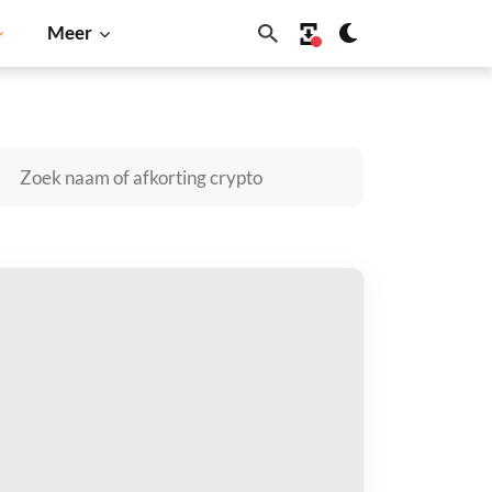
Meer
Cardano
Shiba Inu
Dogecoin
Solana
BNB
eFiGeek Community Japan kopen
taal met
$
tvang