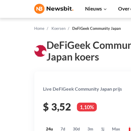
Nieuws
Over 
Home
Koersen
DeFiGeek Community Japan
DeFiGeek Commun
Japan koers
Live DeFiGeek Community Japan prijs
$
3,52
1,10%
24u
7d
30d
3m
1j
Max