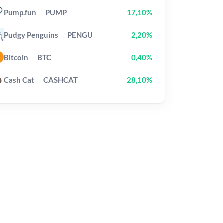
Pump.fun
PUMP
17,10%
Pudgy Penguins
PENGU
2,20%
Bitcoin
BTC
0,40%
Cash Cat
CASHCAT
28,10%