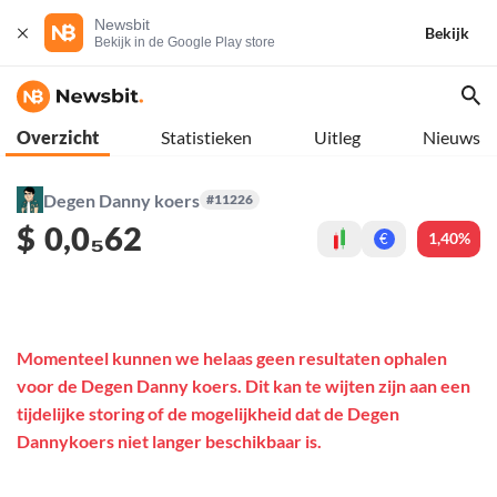
Newsbit
Bekijk
Bekijk in de Google Play store
Overzicht
Statistieken
Uitleg
Nieuws
Degen Danny koers
#11226
$
0,0₅62
1,40%
€
Momenteel kunnen we helaas geen resultaten ophalen
voor de Degen Danny koers. Dit kan te wijten zijn aan een
tijdelijke storing of de mogelijkheid dat de Degen
Dannykoers niet langer beschikbaar is.