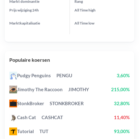
Markt dominantie
Rang
Prijs wijziging
24h
All Time
high
Marktkapitalisatie
All Time
low
Populaire koersen
Pudgy Penguins
PENGU
3,60%
Jimothy The Raccoon
JIMOTHY
215,00%
StonkBroker
STONKBROKER
32,80%
Cash Cat
CASHCAT
11,40%
Tutorial
TUT
93,00%