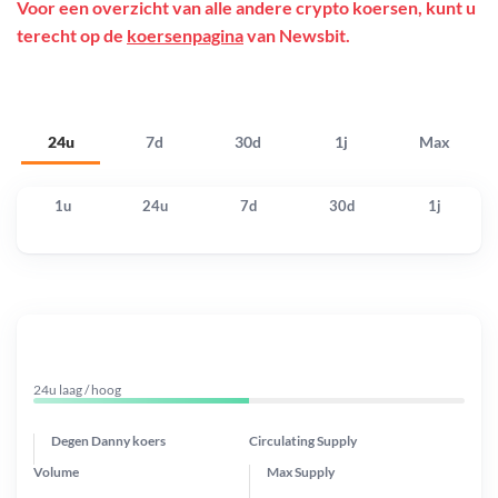
Voor een overzicht van alle andere crypto koersen, kunt u
terecht op de
koersenpagina
van Newsbit.
24u
7d
30d
1j
Max
1u
24u
7d
30d
1j
24u laag / hoog
Degen Danny koers
Circulating Supply
Volume
Max Supply