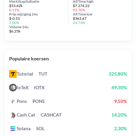
Marktkapitalisatie
All Time
high
$53.62k
$7.274,22
0,11%
93,76%
Prijs wijziging
24u
All Time
low
$-0,53
$363,67
2,00%
24,73%
Volume 24u
$6.25k
Populaire koersen
Tutorial
TUT
325,80%
IoTeX
IOTX
49,30%
Pons
PONS
9,50%
Cash Cat
CASHCAT
14,20%
Solana
SOL
2,30%