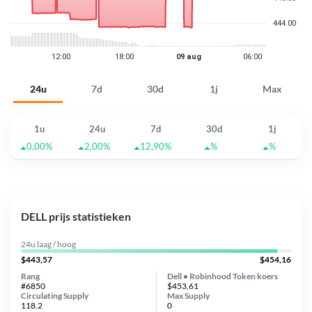
24u
7d
30d
1j
Max
1u
24u
7d
30d
1j
0,00%
2,00%
12,90%
%
%
DELL prijs statistieken
24u laag / hoog
$443,57
$454,16
Rang
Dell • Robinhood Token koers
#6850
$453,61
Circulating Supply
Max Supply
118.2
0