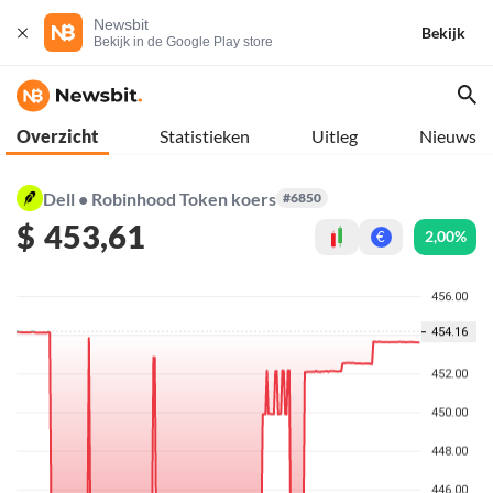
Newsbit
Bekijk
Bekijk in de Google Play store
Overzicht
Statistieken
Uitleg
Nieuws
Dell • Robinhood Token koers
#6850
$
453,61
2,00%
€