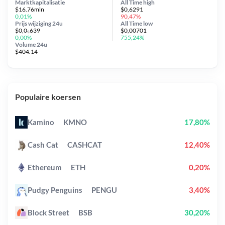
Marktkapitalisatie
All Time
high
$16.76mln
$0,6291
0,01%
90,47%
Prijs wijziging
24u
All Time
low
$0,0₅639
$0,00701
0,00%
755,24%
Volume 24u
$404.14
Populaire koersen
Kamino
KMNO
17,80%
Cash Cat
CASHCAT
12,40%
Ethereum
ETH
0,20%
Pudgy Penguins
PENGU
3,40%
Block Street
BSB
30,20%