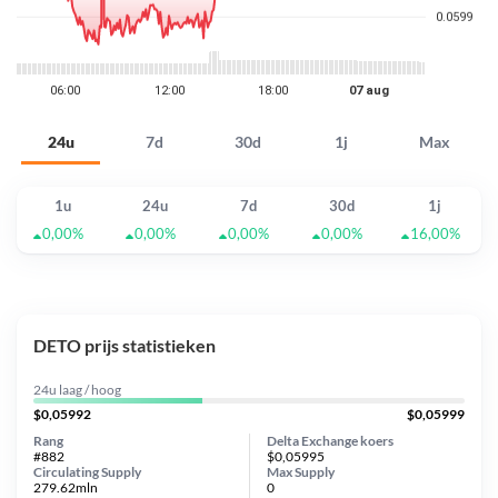
24u
7d
30d
1j
Max
1u
24u
7d
30d
1j
0,00%
0,00%
0,00%
0,00%
16,00%
DETO prijs statistieken
24u laag / hoog
$0,05992
$0,05999
Rang
Delta Exchange koers
#882
$0,05995
Circulating Supply
Max Supply
279.62mln
0