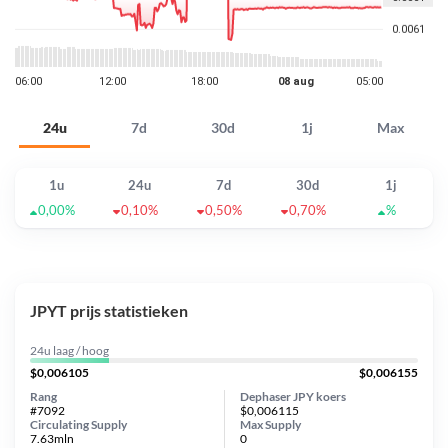
24u
7d
30d
1j
Max
1u
24u
7d
30d
1j
0,00%
0,10%
0,50%
0,70%
%
JPYT prijs statistieken
24u laag / hoog
$0,006105
$0,006155
Rang
Dephaser JPY koers
#7092
$0,006115
Circulating Supply
Max Supply
7.63mln
0