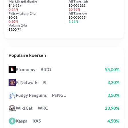
Marktkapitalisatie
All Time
high
$46.68k
$0,006822
0,64%
10,36%
Prijs wijziging
24u
All Time
low
$0,01
$0,006033
0,10%
1,36%
Volume 24u
$100.74
Populaire koersen
Biconomy
BICO
55,00%
Pi Network
PI
3,20%
Pudgy Penguins
PENGU
3,50%
Wiki Cat
WKC
23,90%
Kaspa
KAS
4,50%