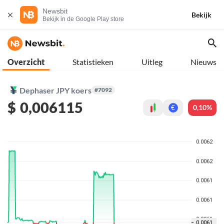
Newsbit
Bekijk
Bekijk in de Google Play store
Overzicht
Statistieken
Uitleg
Nieuws
Dephaser JPY koers
#7092
$
0,006115
0,10%
€