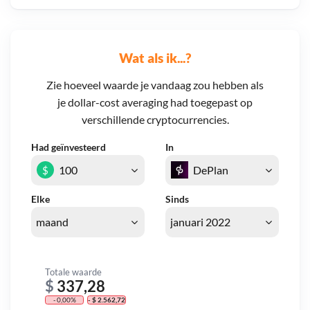
Wat als ik...?
Zie hoeveel waarde je vandaag zou hebben als
je dollar-cost averaging had toegepast op
verschillende cryptocurrencies.
Had geïnvesteerd
In
$
Elke
Sinds
Totale waarde
$
337,28
- 0,00%
- $ 2.562,72