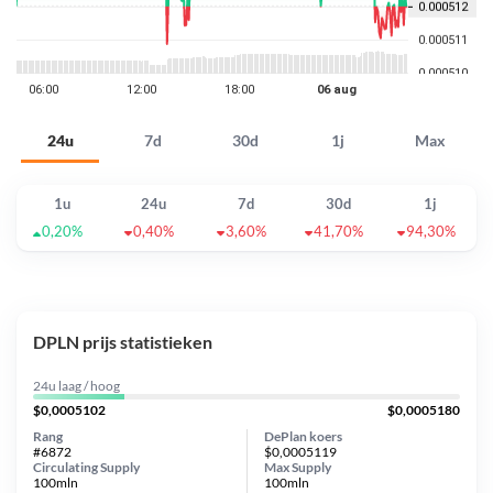
24u
7d
30d
1j
Max
1u
24u
7d
30d
1j
0,20%
0,40%
3,60%
41,70%
94,30%
DPLN prijs statistieken
24u laag / hoog
$0,0005102
$0,0005180
Rang
DePlan koers
#6872
$0,0005119
Circulating Supply
Max Supply
100mln
100mln