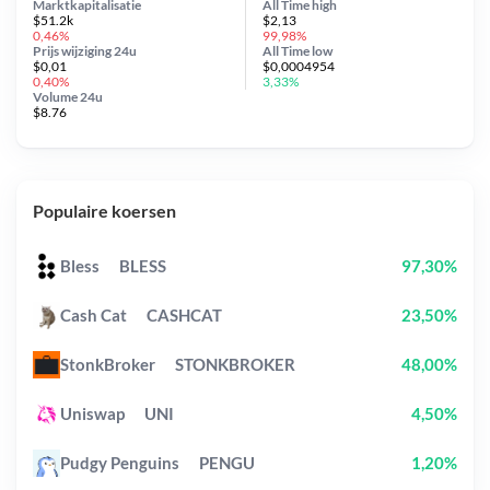
Marktkapitalisatie
All Time
high
$51.2k
$2,13
0,46%
99,98%
Prijs wijziging
24u
All Time
low
$0,01
$0,0004954
0,40%
3,33%
Volume 24u
$8.76
Populaire koersen
Bless
BLESS
97,30%
Cash Cat
CASHCAT
23,50%
StonkBroker
STONKBROKER
48,00%
Uniswap
UNI
4,50%
Pudgy Penguins
PENGU
1,20%