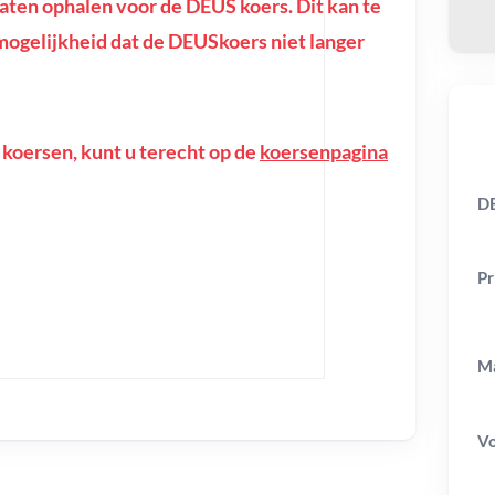
ten ophalen voor de DEUS koers. Dit kan te
e mogelijkheid dat de DEUSkoers niet langer
 koersen, kunt u terecht op de
koersenpagina
DE
Pr
Ma
V