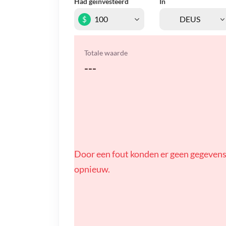
Had geïnvesteerd
In
$
Totale waarde
---
Door een fout konden er geen gegevens
opnieuw.