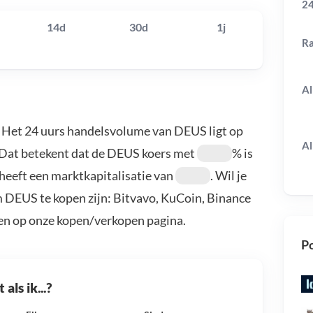
24
14d
30d
1j
R
Al
. Het 24 uurs handelsvolume van DEUS ligt op
Al
 Dat betekent dat de DEUS koers met
% is
heeft een marktkapitalisatie van
. Wil je
 DEUS te kopen zijn: Bitvavo, KuCoin, Binance
en op onze kopen/verkopen pagina.
Po
als ik...?