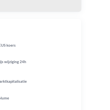
US koers
ijs wijziging
24h
rktkapitalisatie
olume