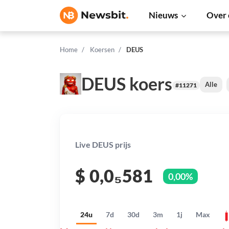
Nieuws
Over 
Home
Koersen
DEUS
DEUS koers
Alle
#11271
Live DEUS prijs
$
0,0₅581
0,00%
24u
7d
30d
3m
1j
Max