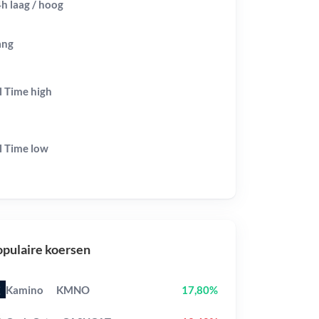
h laag / hoog
ang
l Time
high
l Time
low
pulaire koersen
Kamino
KMNO
17,80%