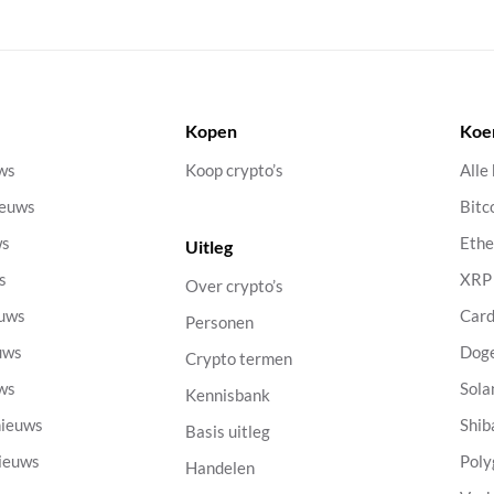
Kopen
Koe
uws
Koop crypto’s
Alle
ieuws
Bitc
ws
Eth
Uitleg
s
XRP
Over crypto’s
euws
Car
Personen
uws
Dog
Crypto termen
uws
Sola
Kennisbank
nieuws
Shib
Basis uitleg
nieuws
Poly
Handelen