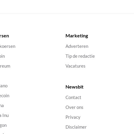
rsen
Marketing
 koersen
Adverteren
oin
Tip de redactie
ereum
Vacatures
dano
Newsbit
ecoin
Contact
na
Over ons
a Inu
Privacy
gon
Disclaimer