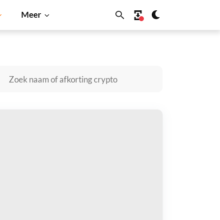
Meer
Solana
BNB
EUS kopen
taal met
$
tvang