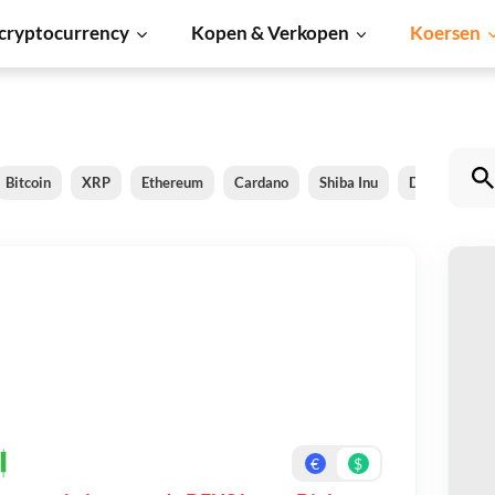
cryptocurrency
Kopen & Verkopen
Koersen
Bitcoin
XRP
Ethereum
Cardano
Shiba Inu
Dogecoin
D
Be
On
€
$