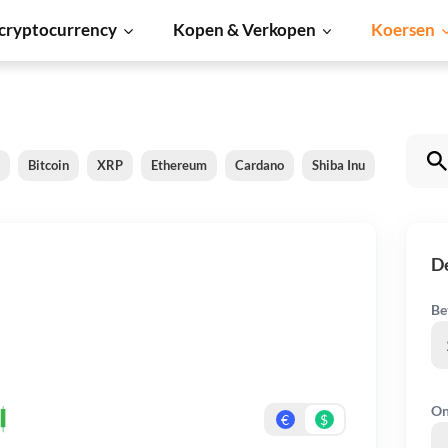
cryptocurrency
Kopen & Verkopen
Koersen
Bitcoin
XRP
Ethereum
Cardano
Shiba Inu
Dogecoin
D
Be
On
€
$