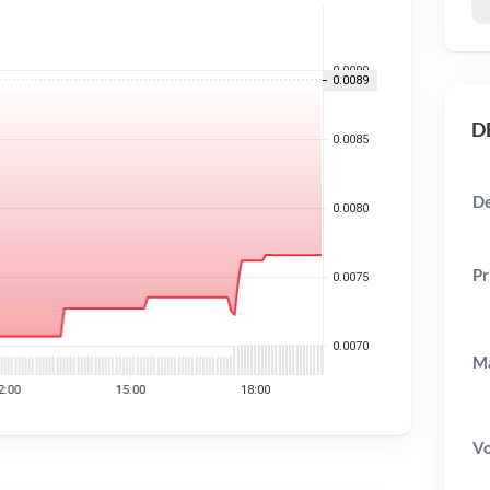
DE
De
Pr
Ma
V