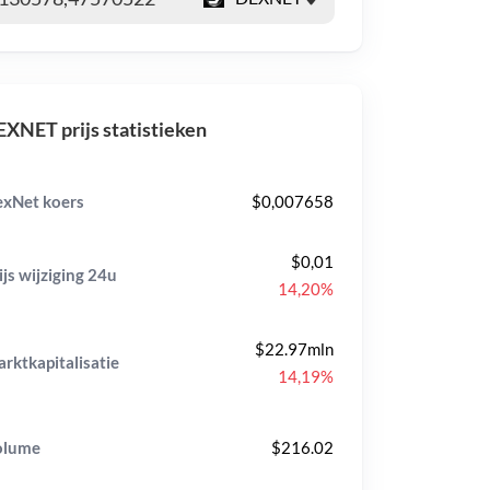
XNET prijs statistieken
xNet koers
$0,007658
$0,01
ijs wijziging
24u
14,20%
$22.97mln
rktkapitalisatie
14,19%
olume
$216.02