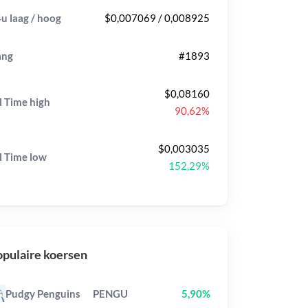
u laag / hoog
$0,007069 / 0,008925
ang
#1893
$0,08160
l Time
high
90,62%
$0,003035
l Time
low
152,29%
pulaire koersen
Pudgy Penguins
PENGU
5,90%