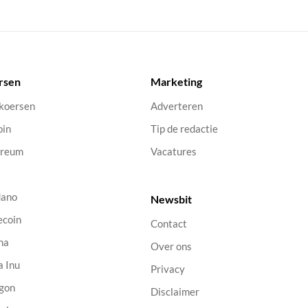
rsen
Marketing
 koersen
Adverteren
oin
Tip de redactie
ereum
Vacatures
dano
Newsbit
ecoin
Contact
na
Over ons
a Inu
Privacy
gon
Disclaimer