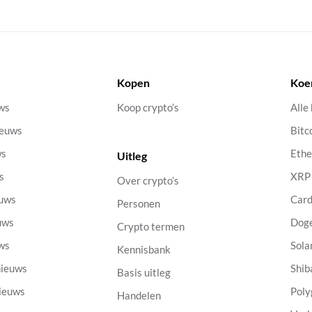
Kopen
Koe
uws
Koop crypto’s
Alle
ieuws
Bitc
ws
Eth
Uitleg
s
XRP
Over crypto’s
euws
Car
Personen
uws
Dog
Crypto termen
uws
Sola
Kennisbank
nieuws
Shib
Basis uitleg
nieuws
Poly
Handelen