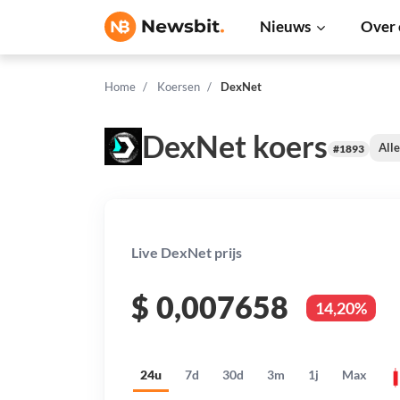
Nieuws
Over 
Home
Koersen
DexNet
DexNet koers
Alle
#1893
Live DexNet prijs
$
0,007658
14,20%
24u
7d
30d
3m
1j
Max