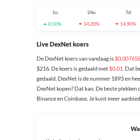
1u
24u
7d
0,50%
14,20%
14,90%
Live DexNet koers
De DexNet koers van vandaag is
$0,00765
$216. De koers is gedaald met
$0,01
. Dat 
gedaald. DexNet is de nummer 1893 en heef
DexNet kopen? Dat kan. De beste plekken o
Binance en Coinbase. Je kunt meer aanbie
Wat 