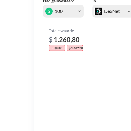
Had geïnvesteerd
In
$
Totale waarde
$
1.260,80
- 0,00%
- $ 1.539,20