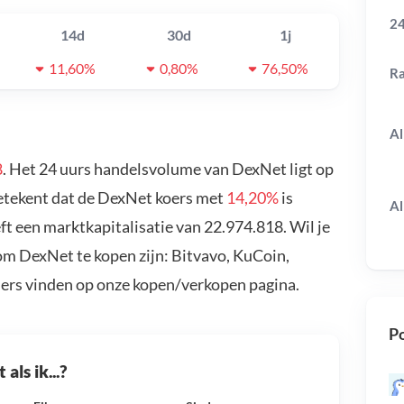
24
14d
30d
1j
11,60%
0,80%
76,50%
R
Al
8
. Het 24 uurs handelsvolume van DexNet ligt op
betekent dat de DexNet koers met
14,20%
is
Al
t een marktkapitalisatie van 22.974.818. Wil je
m DexNet te kopen zijn: Bitvavo, KuCoin,
ders vinden op onze kopen/verkopen pagina.
Po
als ik...?