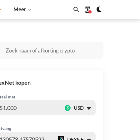
Meer
Solana
BNB
exNet kopen
taal met
$
tvang