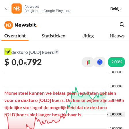
Newsbit
Bekijk
Bekijk in de Google Play store
Overzicht
Statistieken
Uitleg
Nieuws
dextoro [OLD] koers
#
$
0,0₅792
2,00%
€
Momenteel kunnen we helaas geen resultaten ophalen
voor de dextoro [OLD] koers. Dit kan te wijten zijn aan een
tijdelijke storing of de mogelijkheid dat de dextoro
[OLD]koers niet langer beschikbaar is.