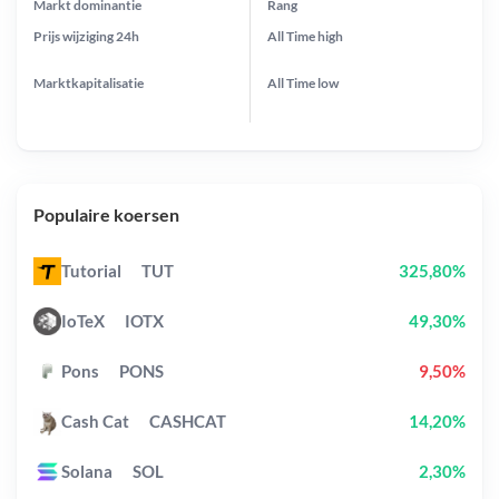
Markt dominantie
Rang
Prijs wijziging
24h
All Time
high
Marktkapitalisatie
All Time
low
Populaire koersen
Tutorial
TUT
325,80%
IoTeX
IOTX
49,30%
Pons
PONS
9,50%
Cash Cat
CASHCAT
14,20%
Solana
SOL
2,30%