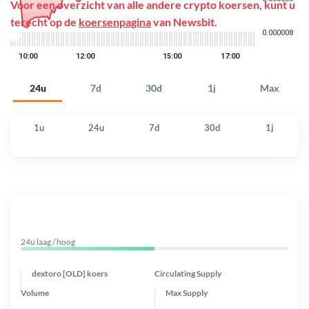
Voor een overzicht van alle andere crypto koersen, kunt u
terecht op de
koersenpagina
van Newsbit.
24u
7d
30d
1j
Max
1u
24u
7d
30d
1j
24u laag / hoog
dextoro [OLD] koers
Circulating Supply
Volume
Max Supply