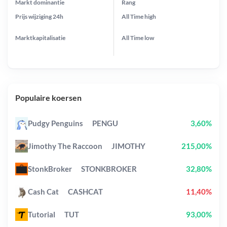
Markt dominantie
Rang
Prijs wijziging
24h
All Time
high
Marktkapitalisatie
All Time
low
Populaire koersen
Pudgy Penguins
PENGU
3,60%
Jimothy The Raccoon
JIMOTHY
215,00%
StonkBroker
STONKBROKER
32,80%
Cash Cat
CASHCAT
11,40%
Tutorial
TUT
93,00%