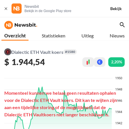
Newsbit
Bekijk
Bekijk in de Google Play store
Overzicht
Statistieken
Uitleg
Nieuws
Dialectic ETH Vault koers
#1580
$
1.944,54
2,20%
€
Momenteel kunnen we helaas geen resultaten ophalen
voor de Dialectic ETH Vault koers. Dit kan te wijten zijn
aan een tijdelijke storing of de mogelijkheid dat de
Dialectic ETH Vaultkoers niet langer beschikbaar is.