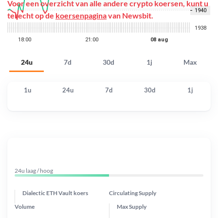
Voor een overzicht van alle andere crypto koersen, kunt u
terecht op de
koersenpagina
van Newsbit.
24u
7d
30d
1j
Max
1u
24u
7d
30d
1j
24u laag / hoog
Dialectic ETH Vault koers
Circulating Supply
Volume
Max Supply