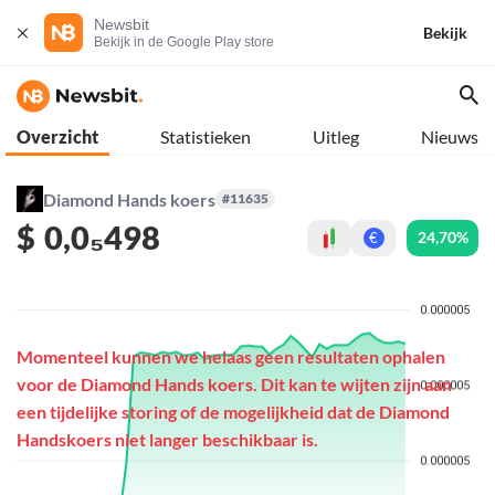
Newsbit
Bekijk
Bekijk in de Google Play store
Overzicht
Statistieken
Uitleg
Nieuws
Diamond Hands koers
#11635
$
0,0₅498
24,70%
€
Momenteel kunnen we helaas geen resultaten ophalen
voor de Diamond Hands koers. Dit kan te wijten zijn aan
een tijdelijke storing of de mogelijkheid dat de Diamond
Handskoers niet langer beschikbaar is.