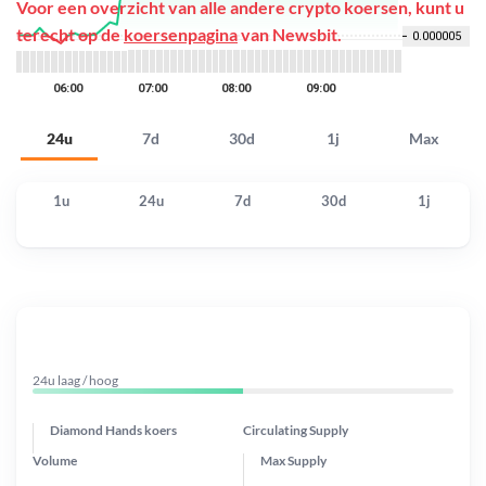
Voor een overzicht van alle andere crypto koersen, kunt u
terecht op de
koersenpagina
van Newsbit.
24u
7d
30d
1j
Max
1u
24u
7d
30d
1j
24u laag / hoog
Diamond Hands koers
Circulating Supply
Volume
Max Supply