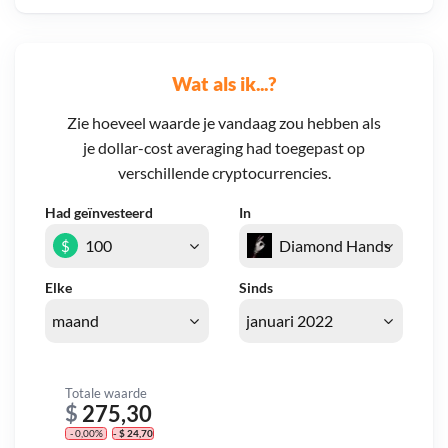
Wat als ik...?
Zie hoeveel waarde je vandaag zou hebben als
je dollar-cost averaging had toegepast op
verschillende cryptocurrencies.
Had geïnvesteerd
In
$
Elke
Sinds
Totale waarde
$
275,30
- 0,00%
- $ 24,70