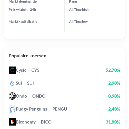
Markt dominantie
Rang
Prijs wijziging
24h
All Time
high
Marktkapitalisatie
All Time
low
Populaire koersen
Cysic
CYS
52,70%
Sui
SUI
2,90%
Ondo
ONDO
0,90%
Pudgy Penguins
PENGU
2,40%
Biconomy
BICO
31,80%