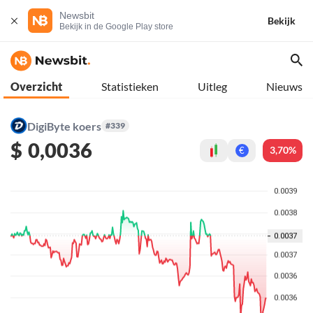
Newsbit
Bekijk
Bekijk in de Google Play store
Overzicht
Statistieken
Uitleg
Nieuws
DigiByte koers
#339
$
0,0036
3,70%
€