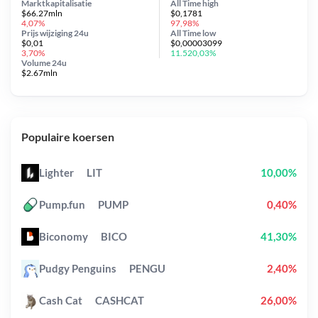
Marktkapitalisatie
All Time
high
$66.27mln
$0,1781
4,07%
97,98%
Prijs wijziging
24u
All Time
low
$0,01
$0,00003099
3,70%
11.520,03%
Volume 24u
$2.67mln
Populaire koersen
Lighter
LIT
10,00%
Pump.fun
PUMP
0,40%
Biconomy
BICO
41,30%
Pudgy Penguins
PENGU
2,40%
Cash Cat
CASHCAT
26,00%