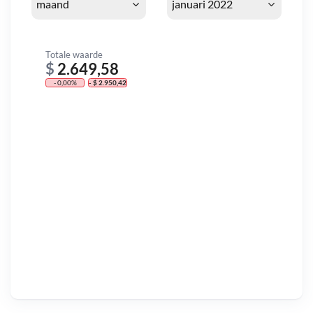
Totale waarde
$
2.649,58
- 0,00%
- $ 2.950,42