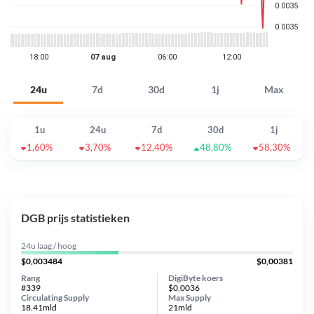
24u
7d
30d
1j
Max
1u
24u
7d
30d
1j
1,60%
3,70%
12,40%
48,80%
58,30%
DGB prijs statistieken
24u laag / hoog
$0,003484
$0,00381
Rang
DigiByte koers
#339
$0,0036
Circulating Supply
Max Supply
18.41mld
21mld