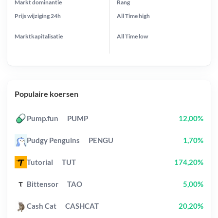
Markt dominantie
Rang
Prijs wijziging
24h
All Time
high
Marktkapitalisatie
All Time
low
Populaire koersen
Pump.fun
PUMP
12,00%
Pudgy Penguins
PENGU
1,70%
Tutorial
TUT
174,20%
Bittensor
TAO
5,00%
Cash Cat
CASHCAT
20,20%