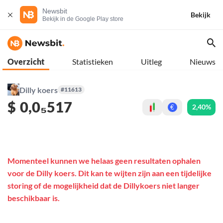
Newsbit
Bekijk
Bekijk in de Google Play store
Overzicht
Statistieken
Uitleg
Nieuws
Dilly koers
#11613
$
0,0₅517
2,40%
€
Momenteel kunnen we helaas geen resultaten ophalen
voor de Dilly koers. Dit kan te wijten zijn aan een tijdelijke
storing of de mogelijkheid dat de Dillykoers niet langer
beschikbaar is.