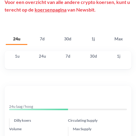
Voor een overzicht van alle andere crypto koersen, kunt u
terecht op de
koersenpagina
van Newsbit.
24u
7d
30d
1j
Max
1u
24u
7d
30d
1j
24u laag / hoog
Dilly koers
Circulating Supply
Volume
Max Supply