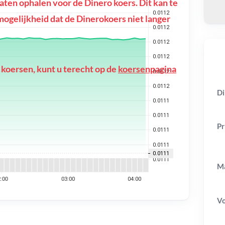
en ophalen voor de Dinero koers. Dit kan te
e mogelijkheid dat de Dinerokoers niet langer
 koersen, kunt u terecht op de
koersenpagina
Di
Pr
Ma
V