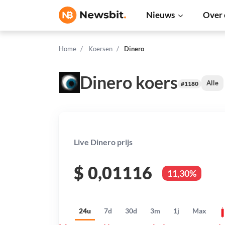
Nieuws
Over 
Home
Koersen
Dinero
Dinero koers
Alle
#1180
Live Dinero prijs
$
0,01116
11,30%
24u
7d
30d
3m
1j
Max