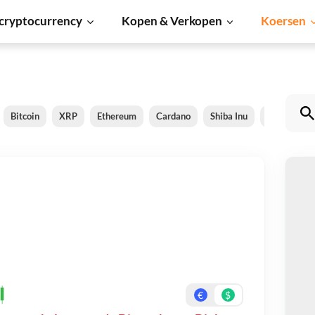
cryptocurrency
Kopen & Verkopen
Koersen
Bitcoin
XRP
Ethereum
Cardano
Shiba Inu
Dogecoin
D
Be
On
€
$