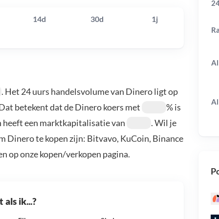
24
14d
30d
1j
R
Al
. Het 24 uurs handelsvolume van Dinero ligt op
Al
 Dat betekent dat de Dinero koers met
% is
 heeft een marktkapitalisatie van
. Wil je
m Dinero te kopen zijn: Bitvavo, KuCoin, Binance
en op onze kopen/verkopen pagina.
Po
als ik...?