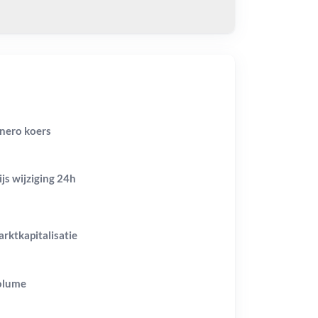
nero koers
ijs wijziging
24h
rktkapitalisatie
olume