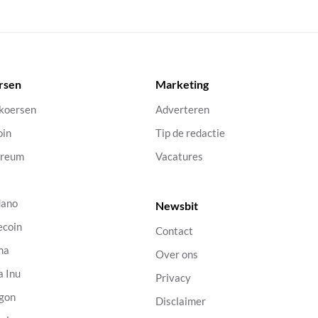
rsen
Marketing
 koersen
Adverteren
oin
Tip de redactie
ereum
Vacatures
dano
Newsbit
ecoin
Contact
na
Over ons
a Inu
Privacy
gon
Disclaimer