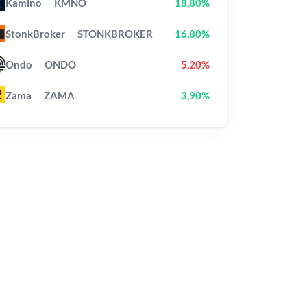
Kamino
KMNO
18,80%
StonkBroker
STONKBROKER
16,80%
Ondo
ONDO
5,20%
Zama
ZAMA
3,90%