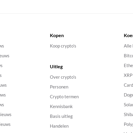
Kopen
Koe
uws
Koop crypto’s
Alle
ieuws
Bitc
ws
Eth
Uitleg
s
XRP
Over crypto’s
euws
Car
Personen
uws
Dog
Crypto termen
uws
Sola
Kennisbank
nieuws
Shib
Basis uitleg
nieuws
Poly
Handelen