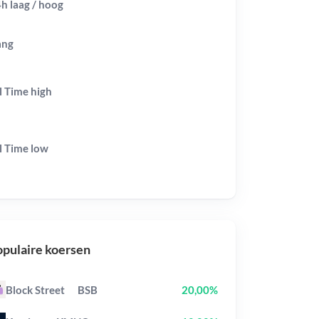
h laag / hoog
ang
l Time
high
l Time
low
pulaire koersen
Block Street
BSB
20,00%