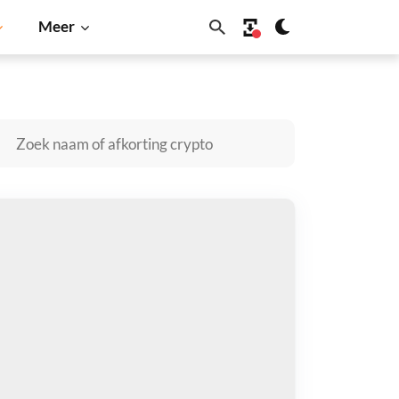
Meer
Solana
BNB
inero kopen
taal met
$
tvang