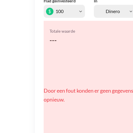
Had geïnvesteerd
In
$
Totale waarde
---
Door een fout konden er geen gegevens
opnieuw.