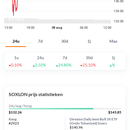
24u
7d
30d
1j
Max
1u
24u
7d
30d
1j
0,10%
2,50%
24,80%
25,10%
%
SOXLON prijs statistieken
24u laag / hoog
$132,26
$143,85
Rang
Direxion Daily Semi Bull 3X ETF
#2923
(Ondo Tokenized) koers
$140,96