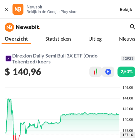
Newsbit
Bekijk
Bekijk in de Google Play store
Overzicht
Statistieken
Uitleg
Nieuws
Direxion Daily Semi Bull 3X ETF (Ondo
#2923
Tokenized) koers
$
140,96
2,50%
€