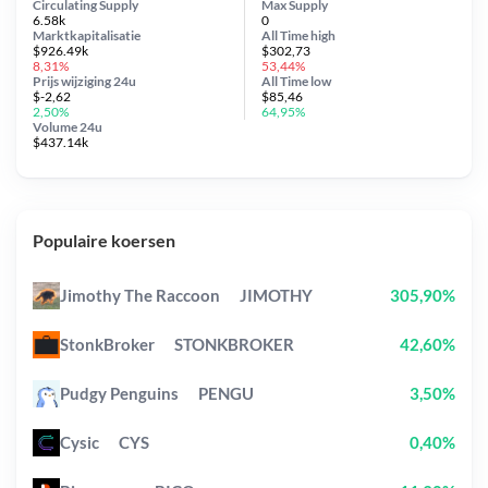
Circulating Supply
Max Supply
6.58k
0
Marktkapitalisatie
All Time
high
$926.49k
$302,73
8,31%
53,44%
Prijs wijziging
24u
All Time
low
$-2,62
$85,46
2,50%
64,95%
Volume 24u
$437.14k
Populaire koersen
Jimothy The Raccoon
JIMOTHY
305,90%
StonkBroker
STONKBROKER
42,60%
Pudgy Penguins
PENGU
3,50%
Cysic
CYS
0,40%