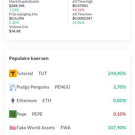
Marktkapitalisatie
All Time
high
$288.34k
$0,07001
1,39%
99,59%
Prijs wijziging
24u
All Time
low
$0,0₅396
$0,0002347
2,30%
22,86%
Volume 24u
$36.68
Populaire koersen
Tutorial
TUT
244,40%
Pudgy Penguins
PENGU
2,70%
Ethereum
ETH
0,00%
Pepe
PEPE
0,10%
Fake World Assets
FWA
107,90%