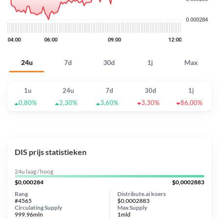
24u
7d
30d
1j
Max
1u
24u
7d
30d
1j
0,80%
2,30%
3,60%
3,30%
86,00%
DIS prijs statistieken
24u laag / hoog
$0,000284
$0,0002883
Rang
Distribute.ai koers
#4565
$0,0002883
Circulating Supply
Max Supply
999.96mln
1mld