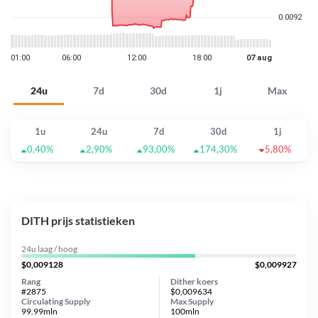
24u
7d
30d
1j
Max
1u
24u
7d
30d
1j
0,40%
2,90%
93,00%
174,30%
5,80%
DITH prijs statistieken
24u laag / hoog
$0,009128
$0,009927
Rang
Dither koers
#2875
$0,009634
Circulating Supply
Max Supply
99.99mln
100mln