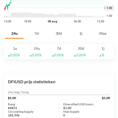
24u
7d
30d
1j
Max
1u
24u
7d
30d
1j
0,00%
0,00%
0,00%
0,00%
%
DFIUSD prijs statistieken
24u laag / hoog
$1,00
$1,00
Rang
Diversified USD koers
#4831
$1,00
Circulating Supply
Max Supply
185.99k
0