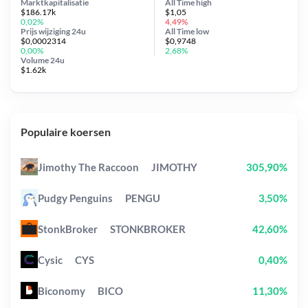
Marktkapitalisatie
All Time
high
$186.17k
$1,05
0,02%
4,49%
Prijs wijziging
24u
All Time
low
$0,0002314
$0,9748
0,00%
2,68%
Volume 24u
$1.62k
Populaire koersen
Jimothy The Raccoon
JIMOTHY
305,90%
Pudgy Penguins
PENGU
3,50%
StonkBroker
STONKBROKER
42,60%
Cysic
CYS
0,40%
Biconomy
BICO
11,30%